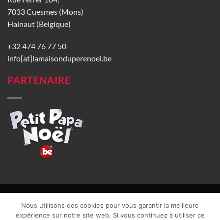
7033 Cuesmes (Mons)
Hainaut (Belgique)
+32 474 76 77 50
info[at]lamaisonduperenoel.be
PARTENAIRE
© La Maison du Père Noël 2026 |
Conditions générales de vente
|
Nous utilisons des cookies pour vous garantir la meilleure
CGU
|
Vie privée
| TVA : BE0840965749 | Site web réalisé par
expérience sur notre site web. Si vous continuez à utiliser ce