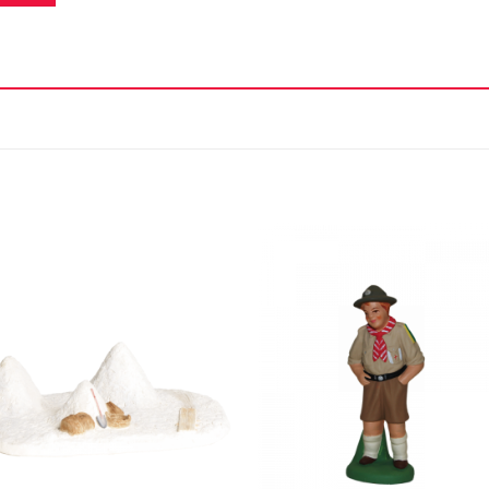
Ajouter
Ajou
à la liste
à la l
d'envie
d'en
+