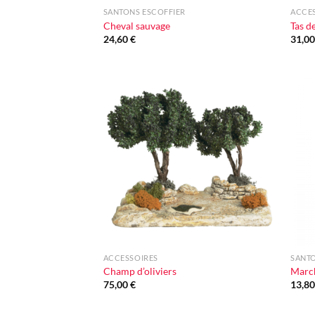
SANTONS ESCOFFIER
ACCE
Cheval sauvage
Tas de
24,60
€
31,0
Ajouter
à la liste
d'envie
+
+
ACCESSOIRES
SANTO
Champ d’oliviers
March
75,00
€
13,8