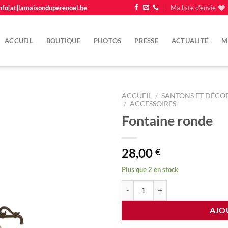
nfo[at]lamaisonduperenoel.be
Ma liste d'envie
ACCUEIL
BOUTIQUE
PHOTOS
PRESSE
ACTUALITÉ
M
ACCUEIL
/
SANTONS ET DÉCOR
/
ACCESSOIRES
Fontaine ronde
Ajouter
à la
liste
d'envie
28,00
€
Plus que 2 en stock
quantité de Fontaine ronde
AJO