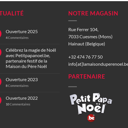
TUALITÉ
NOTRE MAGASIN
Rue Ferrer 104,
Ouverture 2025
7033 Cuesmes (Mons)
4
Commentaires
Hainaut (Belgique)
Célébrez la magie de Noël
avec Petitpapanoel.be,
+32 474 76 77 50
partenaire festif de la
info[at]lamaisonduperenoel.b
Maison du Père Noël
PARTENAIRE
Ouverture 2023
8
Commentaires
Ouverture 2022
10
Commentaires