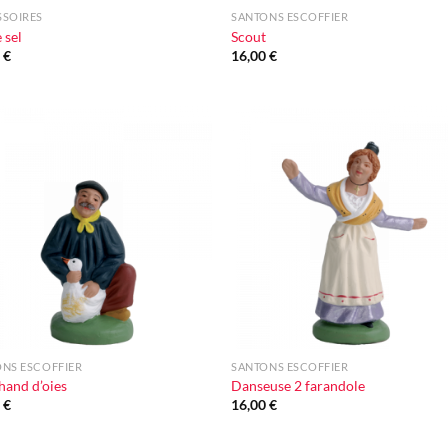
SSOIRES
SANTONS ESCOFFIER
 sel
Scout
0
€
16,00
€
Ajouter
Ajou
à la liste
à la l
d'envie
d'en
+
NS ESCOFFIER
SANTONS ESCOFFIER
and d’oies
Danseuse 2 farandole
0
€
16,00
€