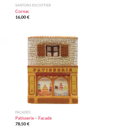
SANTONS ESCOFFIER
Cornac
16,00
€
ter
Ajouter
iste
à la liste
vie
d'envie
+
FAÇADES
Patisserie – Facade
78,50
€