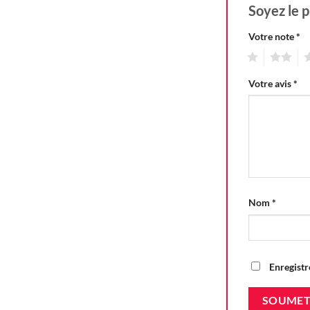
Soyez le p
Votre note
*
1
2
3
Votre avis
*
Nom
*
Enregistr