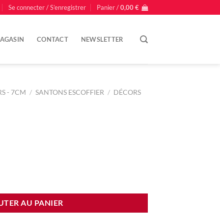
Se connecter / S’enregistrer
Panier /
0,00
€
AGASIN
CONTACT
NEWSLETTER
S - 7CM
/
SANTONS ESCOFFIER
/
DÉCORS
UTER AU PANIER