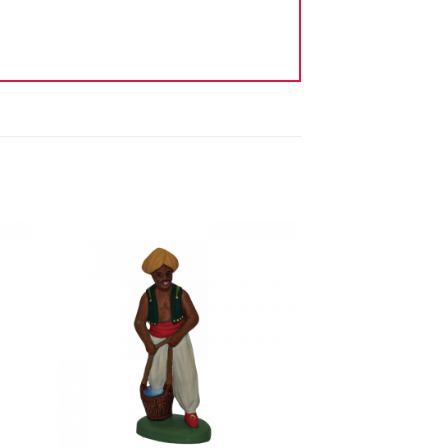
ter
Ajouter
iste
à la liste
vie
d'envie
+