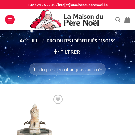
Passer
+32 474 76 77 50
/
info[at]lamaisonduperenoel.be
au
contenu
ACCUEIL
/
PRODUITS IDENTIFIÉS “19019”
FILTRER
Ajouter
à la liste
d'envie