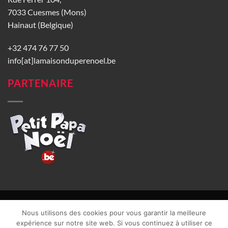
7033 Cuesmes (Mons)
Hainaut (Belgique)
+32 474 76 77 50
info[at]lamaisonduperenoel.be
PARTENAIRE
© La Maison du Père Noël 2026 |
Conditions générales de vente
|
Nous utilisons des cookies pour vous garantir la meilleure
CGU
|
Vie privée
| TVA : BE0840965749 | Site web réalisé par
expérience sur notre site web. Si vous continuez à utiliser ce