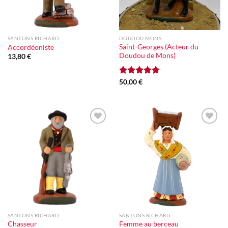
SANTONS RICHARD
DOUDOU MONS
Saint-Georges (Acteur du
Accordéoniste
Doudou de Mons)
13,80
€
Note
50,00
€
5.00
sur 5
Ajouter
Ajouter
à la liste
à la liste
d'envie
d'envie
SANTONS RICHARD
SANTONS RICHARD
Chasseur
Femme au berceau