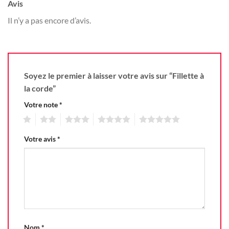
Avis
Il n’y a pas encore d’avis.
Soyez le premier à laisser votre avis sur “Fillette à
la corde”
Votre note
*
1
2
3
4
5
Votre avis
*
Nom
*