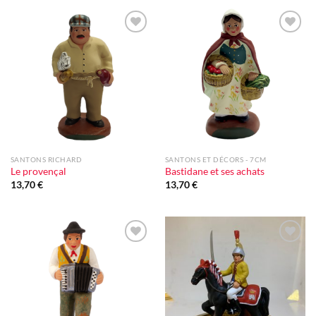
Ajouter
Ajouter
à la liste
à la liste
d'envie
d'envie
SANTONS RICHARD
SANTONS ET DÉCORS - 7CM
Le provençal
Bastidane et ses achats
13,70
€
13,70
€
Ajouter
Ajouter
à la liste
à la liste
d'envie
d'envie