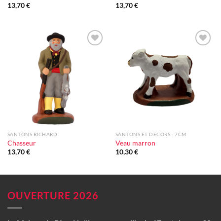
13,70
€
13,70
€
Ajouter
Ajouter
à la liste
à la liste
d'envie
d'envie
SANTONS RICHARD
SANTONS ET DÉCORS - 7CM
Chasseur
Veau marron
13,70
€
10,30
€
OUVERTURE 2026