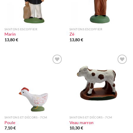
SANTONS ESCOFFIER
SANTONS ESCOFFIER
Marin
Zé
13,80
€
13,80
€
Ajouter
Ajouter
à la liste
à la liste
d'envie
d'envie
SANTONS ET DÉCORS - 7CM
SANTONS ET DÉCORS - 7CM
Poule
Veau marron
7,10
€
10,30
€