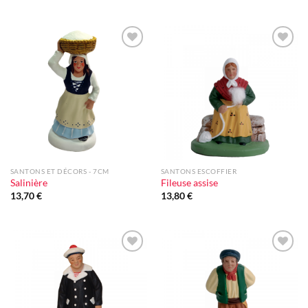
Ajouter
Ajouter
à la liste
à la liste
d'envie
d'envie
SANTONS ET DÉCORS - 7CM
SANTONS ESCOFFIER
Salinière
Fileuse assise
13,70
€
13,80
€
Ajouter
Ajouter
à la liste
à la liste
d'envie
d'envie