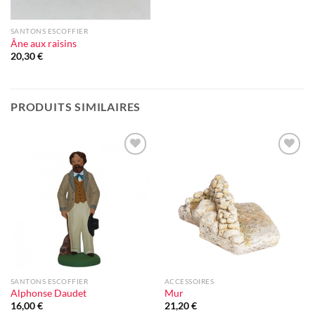
SANTONS ESCOFFIER
Âne aux raisins
20,30
€
PRODUITS SIMILAIRES
Ajouter
Ajouter
à la liste
à la liste
d'envie
d'envie
SANTONS ESCOFFIER
ACCESSOIRES
Alphonse Daudet
Mur
16,00
€
21,20
€