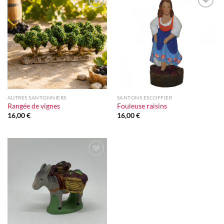
Ajouter
Ajouter
à la liste
à la liste
d'envie
d'envie
AUTRES SANTONNIERS
SANTONS ESCOFFIER
Rangée de vignes
Fouleuse raisins
16,00
€
16,00
€
Ajouter
à la liste
d'envie