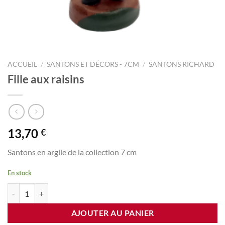
ACCUEIL
/
SANTONS ET DÉCORS - 7CM
/
SANTONS RICHARD
Fille aux raisins
13,70
€
Santons en argile de la collection 7 cm
En stock
quantité de Fille aux raisins
AJOUTER AU PANIER