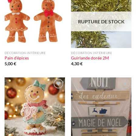
Ajouter
Ajouter
à la liste
à la liste
d'envie
d'envie
RUPTURE DE STOCK
DÉCORATION INTÉRIEURE
DÉCORATION INTÉRIEURE
Pain d’épices
Guirlande dorée 2M
5,00
€
4,30
€
Ajouter
Ajouter
à la liste
à la liste
d'envie
d'envie