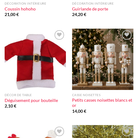
DÉCORATION INTÉRIEURE
DÉCORATION INTÉRIEURE
Coussin hohoho
Guirlande de porte
21,00
€
24,20
€
Ajouter
Ajouter
à la liste
à la liste
d'envie
d'envie
DÉCOR DE TABLE
CASSE NOISETTES
Petits casses noisettes blancs et
Déguisement pour bouteille
or
2,10
€
14,00
€