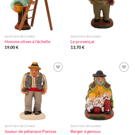
SANTONS RICHARD
SANTONS RICHARD
Homme olives à l’échelle
Le provençal
19,00
€
13,70
€
Ajouter
Ajouter
à la liste
à la liste
d'envie
d'envie
SANTONS RICHARD
SANTONS RICHARD
Joueur de pétanque Panisse
Berger à genoux