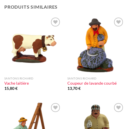
PRODUITS SIMILAIRES
Ajouter
Ajouter
à la liste
à la liste
d'envie
d'envie
SANTONS RICHARD
SANTONS RICHARD
Vache laitière
Coupeur de lavande courbé
15,80
€
13,70
€
Ajouter
Ajouter
à la liste
à la liste
d'envie
d'envie