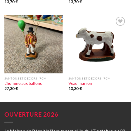
13,70
€
13,70
€
Ajouter
Ajouter
à la liste
à la liste
d'envie
d'envie
SANTONS ET DÉCORS - 7CM
SANTONS ET DÉCORS - 7CM
L’homme aux ballons
Veau marron
27,30
€
10,30
€
OUVERTURE 2026
La Maison du Père Noël vous accueille du 17 octobre au 30