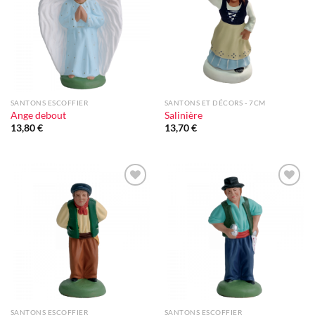
d'envie
d'envie
SANTONS ESCOFFIER
SANTONS ET DÉCORS - 7CM
Ange debout
Salinière
13,80
€
13,70
€
Ajouter
Ajouter
à la liste
à la liste
d'envie
d'envie
SANTONS ESCOFFIER
SANTONS ESCOFFIER