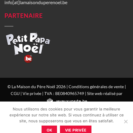
info[at]lamaisonduperenoel.be
PARTENAIRE
© La Maison du Père Noël 2026 |
Conditions générales de vente
|
CGU
|
Vie privée
| TVA : BE0840965749 | Site web réalisé par
Nous utilisons des cookies pour vous garantir la meilleure
expérience sur notre site web. Si vous continuez à utiliser ce
site, nous supposerons que vous en êtes satisfait.
OK
VIE PRIVÉE