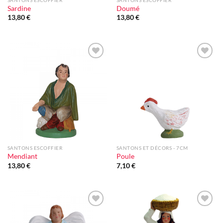
Sardine
Doumé
13,80
€
13,80
€
Ajouter
Ajouter
à la liste
à la liste
d'envie
d'envie
SANTONS ESCOFFIER
SANTONS ET DÉCORS - 7CM
Mendiant
Poule
13,80
€
7,10
€
Ajouter
Ajouter
à la liste
à la liste