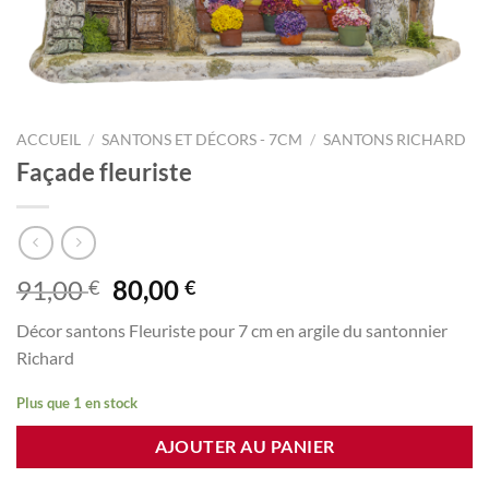
ACCUEIL
/
SANTONS ET DÉCORS - 7CM
/
SANTONS RICHARD
Façade fleuriste
Le
Le
91,00
80,00
€
€
prix
prix
Décor santons Fleuriste pour 7 cm en argile du santonnier
initial
actuel
Richard
était :
est :
91,00 €.
80,00 €.
Plus que 1 en stock
AJOUTER AU PANIER