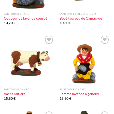
SANTONS RICHARD
SANTONS ET DÉCORS - 7CM
Coupeur de lavande courbé
Bébé taureau de Camargue
13,70
€
10,30
€
Ajouter
Ajouter
à la liste
à la liste
d'envie
d'envie
SANTONS RICHARD
SANTONS RICHARD
Vache laitière
Femme lavande à genoux
15,80
€
15,80
€