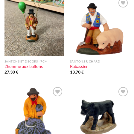
Ajouter
Ajouter
à la liste
à la liste
d'envie
d'envie
SANTONS ET DÉCORS - 7CM
SANTONS RICHARD
L’homme aux ballons
Rabassier
27,30
€
13,70
€
Ajouter
Ajouter
à la liste
à la liste
d'envie
d'envie