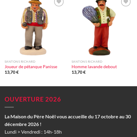
Ajouter
Ajouter
à la liste
à la liste
d'envie
d'envie
SANTONS RICHARD
SANTONS RICHARD
Joueur de pétanque Panisse
Homme lavande debout
13,70
€
13,70
€
OUVERTURE 2026
La Maison du Père Noël vous accueille du 17 octobre au 30
décembre 2026 !
Lundi > Vendredi : 14h-18h