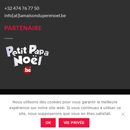
+32 474 76 77 50
info[at]lamaisonduperenoel.be
PARTENAIRE
© La Maison du Père Noël 2026 |
Conditions générales de vente
|
Nous utilisons des cookies pour vous garantir la meilleure
CGU
|
Vie privée
| TVA : BE0840965749 | Site web réalisé par
expérience sur notre site web. Si vous continuez à utiliser ce
site, nous supposerons que vous en êtes satisfait.
OK
VIE PRIVÉE