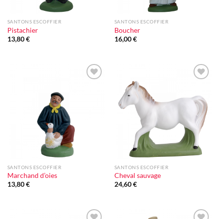
SANTONS ESCOFFIER
SANTONS ESCOFFIER
Pistachier
Boucher
13,80
€
16,00
€
Ajouter
Ajouter
à la liste
à la liste
d'envie
d'envie
SANTONS ESCOFFIER
SANTONS ESCOFFIER
Marchand d’oies
Cheval sauvage
13,80
€
24,60
€