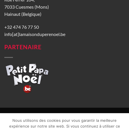
7033 Cuesmes (Mons)
Hainaut (Belgique)
+32 474 76 77 50
info[at]lamaisonduperenoel.be
PARTENAIRE
© La Maison du Père Noël 2026 |
Conditions générales de vente
|
Nous utilisons des cookies pour vous garantir la meilleure
CGU
|
Vie privée
| TVA : BE0840965749 | Site web réalisé par
expérience sur notre site web. Si vous continuez à utiliser ce