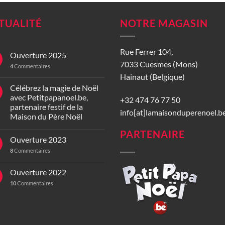
TUALITÉ
NOTRE MAGASIN
Rue Ferrer 104,
Ouverture 2025
7033 Cuesmes (Mons)
4
Commentaires
Hainaut (Belgique)
Célébrez la magie de Noël
avec Petitpapanoel.be,
+32 474 76 77 50
partenaire festif de la
info[at]lamaisonduperenoel.b
Maison du Père Noël
PARTENAIRE
Ouverture 2023
8
Commentaires
Ouverture 2022
10
Commentaires