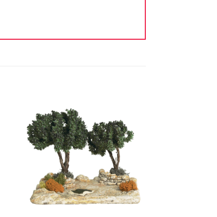
ter
Ajouter
iste
à la liste
vie
d'envie
+