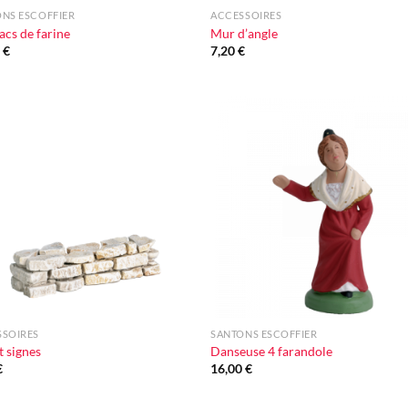
NS ESCOFFIER
ACCESSOIRES
acs de farine
Mur d’angle
0
€
7,20
€
Ajouter
Ajou
à la liste
à la l
d'envie
d'en
+
SSOIRES
SANTONS ESCOFFIER
 signes
Danseuse 4 farandole
€
16,00
€