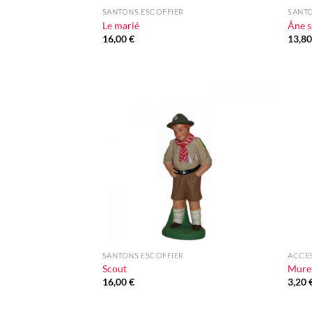
SANTONS ESCOFFIER
SANTO
Le marié
Âne s
16,00
€
13,8
Ajouter
à la liste
d'envie
+
+
SANTONS ESCOFFIER
ACCE
Scout
Muret
16,00
€
3,20