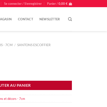
Se connecter / S’enregistrer
Panier /
0,00
€
AGASIN
CONTACT
NEWSLETTER
S - 7CM
/
SANTONS ESCOFFIER
UTER AU PANIER
ns et décors - 7cm