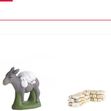
Ajouter
Ajou
à la liste
à la l
d'envie
d'en
+