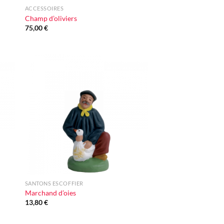
ACCESSOIRES
Champ d’oliviers
75,00
€
ter
Ajouter
iste
à la liste
vie
d'envie
+
SANTONS ESCOFFIER
Marchand d’oies
13,80
€