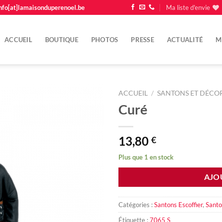
nfo[at]lamaisonduperenoel.be
Ma liste d'envie
ACCUEIL
BOUTIQUE
PHOTOS
PRESSE
ACTUALITÉ
M
ACCUEIL
/
SANTONS ET DÉCOR
Curé
Ajouter
à la
liste
13,80
€
d'envie
Plus que 1 en stock
AJO
Catégories :
Santons Escoffier
,
Santo
Étiquette :
7065 S