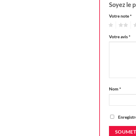
Soyez le p
Votre note
*
1
2
3
Votre avis
*
Nom
*
Enregistr