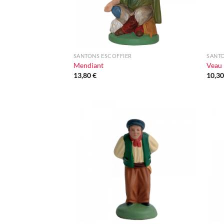
+
+
SANTONS ESCOFFIER
SANTO
Mendiant
Veau
13,80
€
10,3
Ajouter
à la liste
d'envie
+
+