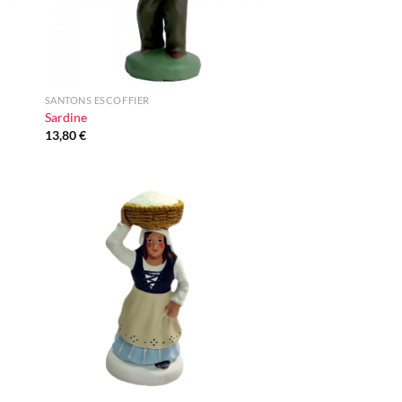
+
SANTONS ESCOFFIER
Sardine
13,80
€
ter
Ajouter
iste
à la liste
vie
d'envie
+