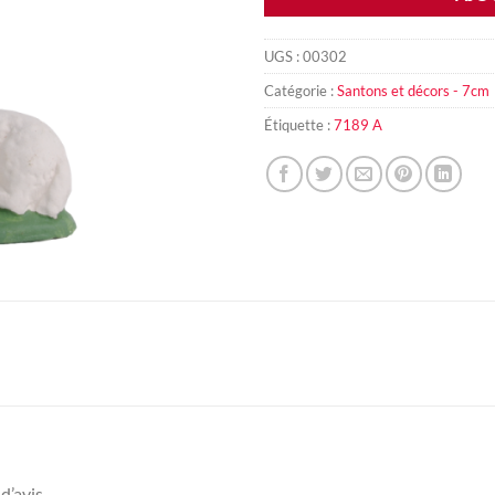
UGS :
00302
Catégorie :
Santons et décors - 7cm
Étiquette :
7189 A
d’avis.