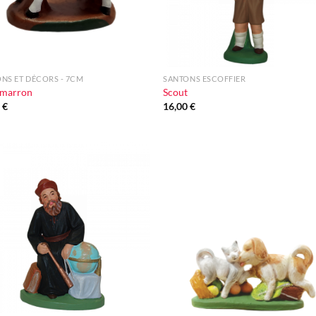
+
NS ET DÉCORS - 7CM
SANTONS ESCOFFIER
 marron
Scout
0
€
16,00
€
Ajouter
Ajou
à la liste
à la l
d'envie
d'en
+