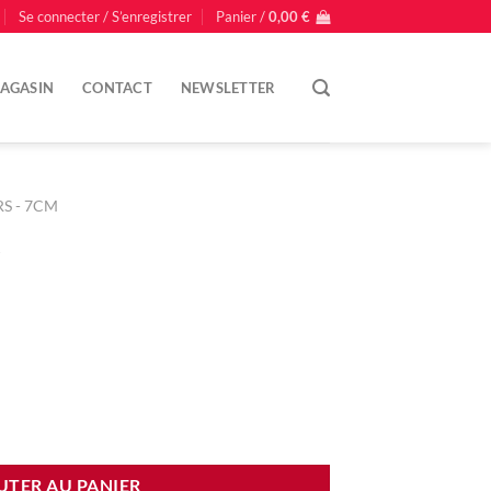
Se connecter / S’enregistrer
Panier /
0,00
€
AGASIN
CONTACT
NEWSLETTER
S - 7CM
x
UTER AU PANIER