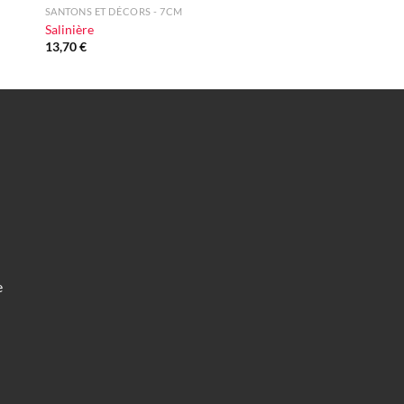
SANTONS ET DÉCORS - 7CM
Salinière
13,70
€
e