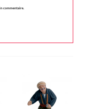
ain commentaire.
ter
Ajouter
iste
à la liste
vie
d'envie