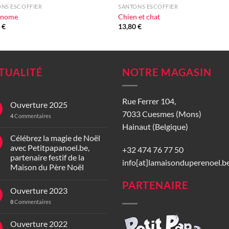
NS ESCOFFIER
SANTONS ESCOFFIER
onome
Chien et chat
0
€
13,80
€
TUALITÉ
NOTRE MAGASIN
Rue Ferrer 104,
Ouverture 2025
7033 Cuesmes (Mons)
4
Commentaires
Hainaut (Belgique)
Célébrez la magie de Noël
avec Petitpapanoel.be,
+32 474 76 77 50
partenaire festif de la
info[at]lamaisonduperenoel.b
Maison du Père Noël
PARTENAIRE
Ouverture 2023
8
Commentaires
Ouverture 2022