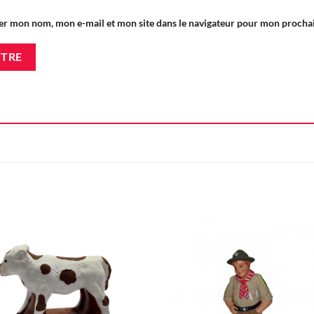
er mon nom, mon e-mail et mon site dans le navigateur pour mon proch
Ajouter
Ajou
à la liste
à la l
d'envie
d'en