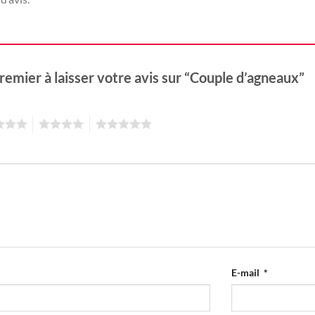
remier à laisser votre avis sur “Couple d’agneaux”
4
5
E-mail
*