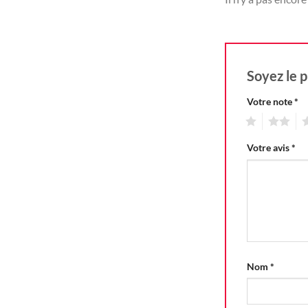
Soyez le p
Votre note
*
1
2
3
Votre avis
*
Nom
*