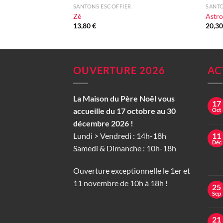
SANTONS ESCOFFIER
SANTO
Zé
Astr
13,80
€
20,3
OUVERTURE 2026
AC
La Maison du Père Noël vous
17
accueille du 17 octobre au 30
Oct
décembre 2026 !
Lundi > Vendredi : 14h-18h
11
Déc
Samedi & Dimanche : 10h-18h
Ouverture exceptionnelle le 1er et
11 novembre de 10h à 18h !
25
Sep
21