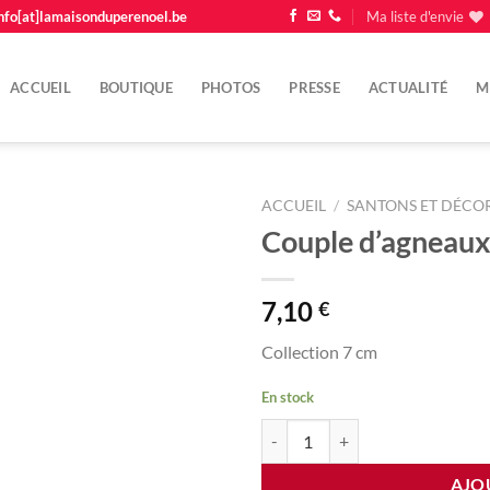
nfo[at]lamaisonduperenoel.be
Ma liste d'envie
ACCUEIL
BOUTIQUE
PHOTOS
PRESSE
ACTUALITÉ
M
ACCUEIL
/
SANTONS ET DÉCOR
Couple d’agneau
Ajouter
à la
liste
7,10
€
d'envie
Collection 7 cm
En stock
quantité de Couple d'agneaux
AJO