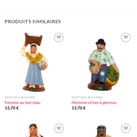
PRODUITS SIMILAIRES
Ajouter
Ajouter
à la liste
à la liste
d'envie
d'envie
SANTONS RICHARD
SANTONS RICHARD
Femme au berceau
Homme olives à genoux
13,70
€
13,70
€