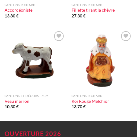
SANTONS RICHARD
SANTONS RICHARD
Accordéoniste
Fillette tirant la chèvre
13,80
€
27,30
€
Ajouter
Ajouter
à la liste
à la liste
d'envie
d'envie
SANTONS ET DÉCORS - 7CM
SANTONS RICHARD
Veau marron
Roi Rouge Melchior
10,30
€
13,70
€
OUVERTURE 2026