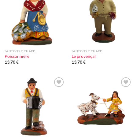
Ajouter
Ajouter
à la liste
à la liste
d'envie
d'envie
SANTONS RICHARD
SANTONS RICHARD
Poissonnière
Le provençal
13,70
€
13,70
€
Ajouter
Ajouter
à la liste
à la liste
d'envie
d'envie