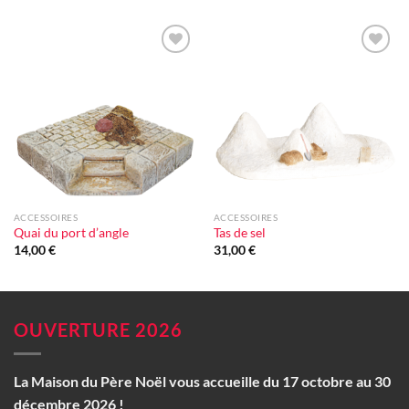
Ajouter
Ajouter
à la liste
à la liste
d'envie
d'envie
ACCESSOIRES
ACCESSOIRES
Quai du port d’angle
Tas de sel
14,00
€
31,00
€
OUVERTURE 2026
La Maison du Père Noël vous accueille du 17 octobre au 30
décembre 2026 !