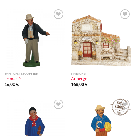
Ajouter
Ajouter
à la liste
à la liste
d'envie
d'envie
SANTONS ESCOFFIER
MAISONS
Le marié
Auberge
16,00
€
168,00
€
Ajouter
Ajouter
à la liste
à la liste
d'envie
d'envie