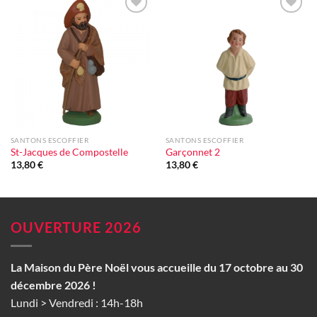
Ajouter
Ajouter
à la liste
à la liste
d'envie
d'envie
SANTONS ESCOFFIER
SANTONS ESCOFFIER
St-Jacques de Compostelle
Garçonnet 2
13,80
€
13,80
€
OUVERTURE 2026
La Maison du Père Noël vous accueille du 17 octobre au 30
décembre 2026 !
Lundi > Vendredi : 14h-18h