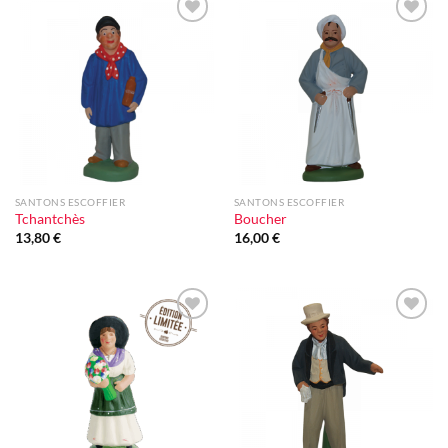
Ajouter
Ajouter
à la liste
à la liste
d'envie
d'envie
SANTONS ESCOFFIER
SANTONS ESCOFFIER
Tchantchès
Boucher
13,80
€
16,00
€
Ajouter
Ajouter
à la liste
à la liste
d'envie
d'envie