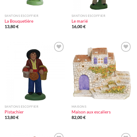
SANTONS ESCOFFIER
SANTONS ESCOFFIER
La Bouquetière
Le marié
13,80
€
16,00
€
Ajouter
Ajouter
à la liste
à la liste
d'envie
d'envie
SANTONS ESCOFFIER
MAISONS
Pistachier
Maison aux escaliers
13,80
€
82,00
€