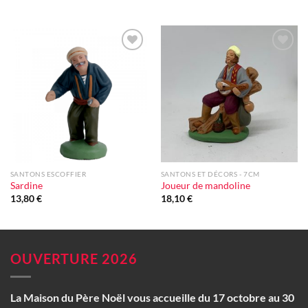
Ajouter
Ajouter
à la liste
à la liste
d'envie
d'envie
SANTONS ESCOFFIER
SANTONS ET DÉCORS - 7CM
Sardine
Joueur de mandoline
13,80
€
18,10
€
OUVERTURE 2026
La Maison du Père Noël vous accueille du 17 octobre au 30