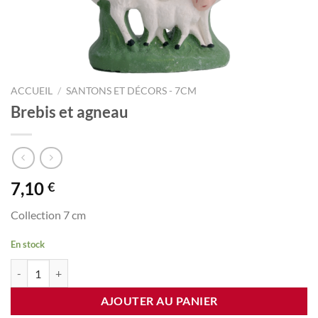
ACCUEIL
/
SANTONS ET DÉCORS - 7CM
Brebis et agneau
7,10
€
Collection 7 cm
En stock
quantité de Brebis et agneau
AJOUTER AU PANIER