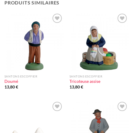
PRODUITS SIMILAIRES
Ajouter
Ajouter
à la liste
à la liste
d'envie
d'envie
SANTONS ESCOFFIER
SANTONS ESCOFFIER
Doumé
Tricoteuse assise
13,80
€
13,80
€
Ajouter
Ajouter
à la liste
à la liste
d'envie
d'envie