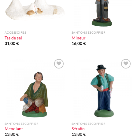
ACCESSOIRES
SANTONS ESCOFFIER
Tas de sel
Mineur
31,00
€
16,00
€
Ajouter
Ajouter
à la liste
à la liste
d'envie
d'envie
SANTONS ESCOFFIER
SANTONS ESCOFFIER
Mendiant
Sérafin
13,80
€
13,80
€