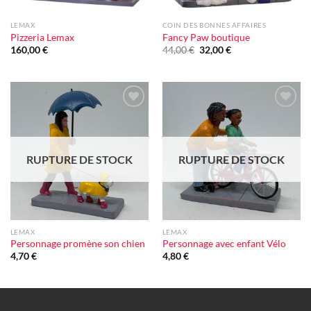
LEMAX
COIN DES BONNES AFFAIRES
Pizzeria Lemax
Fancy Paw boutique
Le
Le
160,00
€
44,00
€
32,00
€
prix
prix
initial
actuel
était :
est :
44,00 €.
32,00 €.
Ajouter
Ajouter
à la liste
à la liste
d'envie
d'envie
RUPTURE DE STOCK
RUPTURE DE STOCK
LEMAX
LEMAX
Personnage promène son chien
Personnage avec enfant Vélo
4,70
€
4,80
€