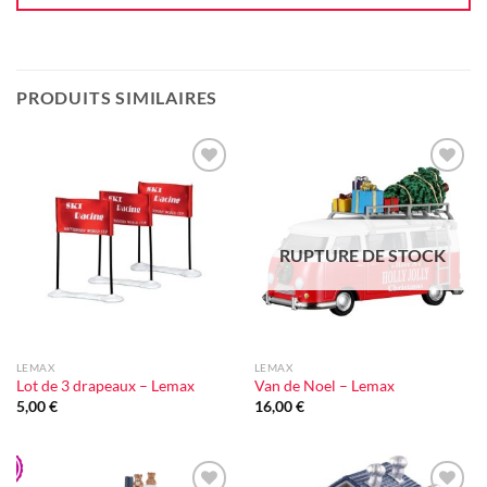
PRODUITS SIMILAIRES
Ajouter
Ajouter
à la liste
à la liste
d'envie
d'envie
RUPTURE DE STOCK
LEMAX
LEMAX
Lot de 3 drapeaux – Lemax
Van de Noel – Lemax
5,00
€
16,00
€