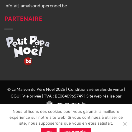
info[at]lamaisonduperenoel.be
PARTENAIRE
© La Maison du Père Noël 2026 |
Conditions générales de vente
|
CGU
|
Vie privée
| TVA : BE0840965749 | Site web réalisé par
Nous utilisons des cookies pour vous garantir la meilleure
expérience sur notre site web. Si vous continuez à utiliser ce
site, nous supposerons que vous en êtes satisfait.