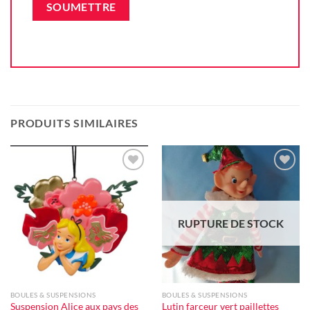
PRODUITS SIMILAIRES
Ajouter
Ajouter
à la liste
à la liste
d'envie
d'envie
RUPTURE DE STOCK
BOULES & SUSPENSIONS
BOULES & SUSPENSIONS
Suspension Alice aux pays des
Lutin farceur vert paillettes