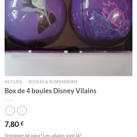
ACCUEIL
/
BOULES & SUSPENSIONS
Box de 4 boules Disney Vilains
7,80
€
Tremblez de peur! Les vilains sont là!