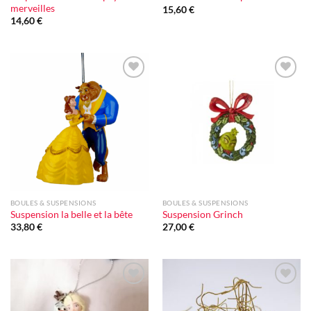
merveilles
15,60
€
14,60
€
Ajouter
Ajouter
à la liste
à la liste
d'envie
d'envie
BOULES & SUSPENSIONS
BOULES & SUSPENSIONS
Suspension la belle et la bête
Suspension Grinch
33,80
€
27,00
€
Ajouter
Ajouter
à la liste
à la liste