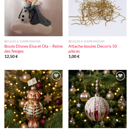
d'envie
d'envie
BOULES & SUSPENSIONS
BOULES & SUSPENSIONS
Boule Disney Elsa et Ola – Reine
Attache-boules Decoris 50
des Neiges
pièces
12,50
€
1,00
€
Ajouter
Ajouter
à la liste
à la liste
d'envie
d'envie