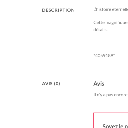
L’histoire éternel
DESCRIPTION
Cette magnifique B
détails.
*4059189*
Avis
AVIS (0)
Il n’y a pas encore 
Soyez le p