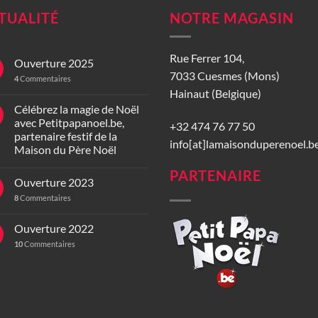
TUALITÉ
NOTRE MAGASIN
Rue Ferrer 104,
Ouverture 2025
7033 Cuesmes (Mons)
4
Commentaires
Hainaut (Belgique)
Célébrez la magie de Noël
avec Petitpapanoel.be,
+32 474 76 77 50
partenaire festif de la
info[at]lamaisonduperenoel.b
Maison du Père Noël
PARTENAIRE
Ouverture 2023
8
Commentaires
Ouverture 2022
10
Commentaires