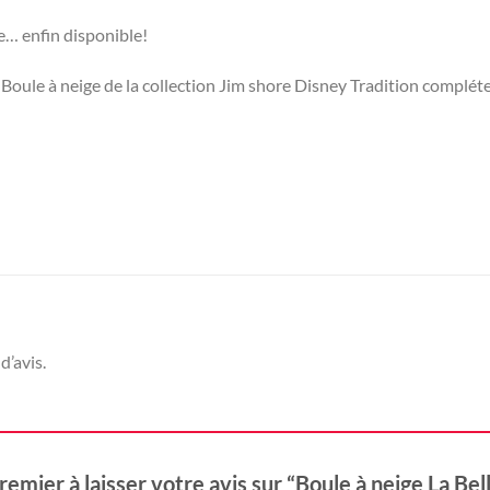
le… enfin disponible!
oule à neige de la collection Jim shore Disney Tradition complétera
d’avis.
remier à laisser votre avis sur “Boule à neige La Bel