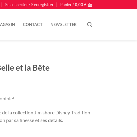
Se connecter / S’enregistrer
Panier /
0,00
€
AGASIN
CONTACT
NEWSLETTER
elle et la Bête
ponible!
 de la collection Jim shore Disney Tradition
n par sa finesse et ses détails.