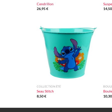
Cendrillon
Suspe
26,95
€
14,5
Ajouter
à la liste
d'envie
+
+
COLLECTION ÉTÉ
BOULE
Seau Stitch
Boule
8,50
€
10,3