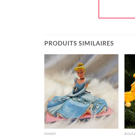
PRODUITS SIMILAIRES
Ajouter
à la liste
d'envie
+
+
DISNEY
BOULE