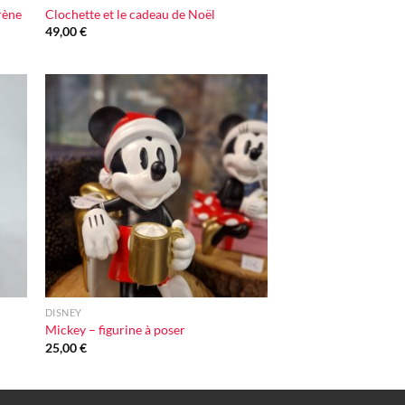
rène
Clochette et le cadeau de Noël
49,00
€
ter
Ajouter
iste
à la liste
vie
d'envie
+
DISNEY
Mickey – figurine à poser
25,00
€