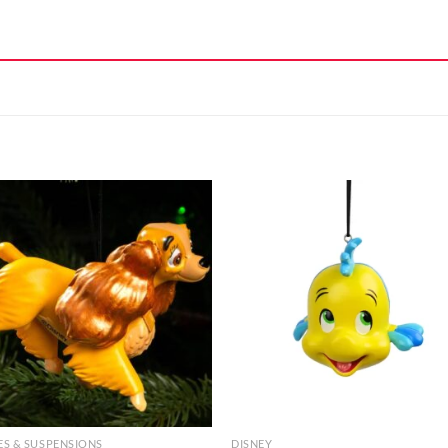
Ajouter
Ajou
à la liste
à la l
d'envie
d'en
+
S & SUSPENSIONS
DISNEY