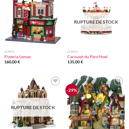
Ajouter
Ajouter
à la liste
à la liste
d'envie
d'envie
RUPTURE DE STOCK
LEMAX
LEMAX
Pizzeria Lemax
Carousel du Père Noel
160,00
€
135,00
€
-29%
Ajouter
Ajouter
à la liste
à la liste
d'envie
d'envie
RUPTURE DE STOCK