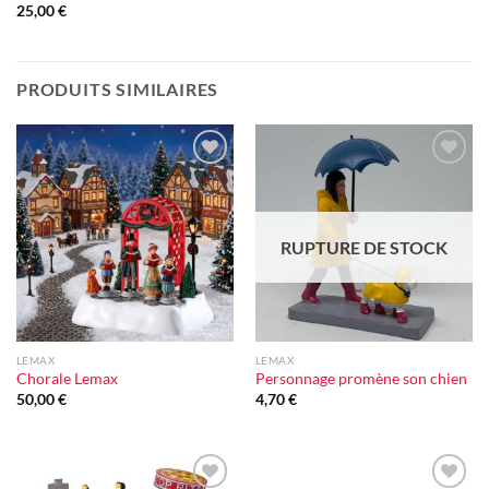
25,00
€
PRODUITS SIMILAIRES
Ajouter
Ajouter
à la liste
à la liste
d'envie
d'envie
RUPTURE DE STOCK
LEMAX
LEMAX
Chorale Lemax
Personnage promène son chien
50,00
€
4,70
€