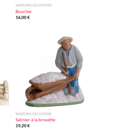
SANTONS ESCOFFIER
Boucher
16,00
€
ter
Ajouter
iste
à la liste
vie
d'envie
+
SANTONS ESCOFFIER
Salinier à la brouette
19,20
€