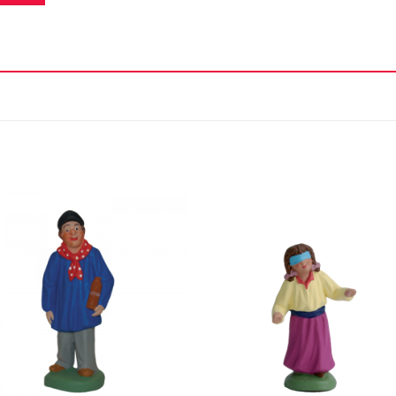
Ajouter
Ajou
à la liste
à la l
d'envie
d'en
+