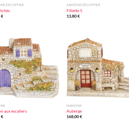
NS ESCOFFIER
SANTONS ESCOFFIER
tchès
Fillette 5
0
€
13,80
€
Ajouter
Ajou
à la liste
à la l
d'envie
d'en
+
ONS
MAISONS
n aux escaliers
Auberge
0
€
168,00
€