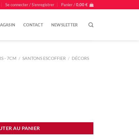
Se connecter / S’enregistrer
Panier /
0,00
€
AGASIN
CONTACT
NEWSLETTER
S - 7CM
/
SANTONS ESCOFFIER
/
DÉCORS
UTER AU PANIER