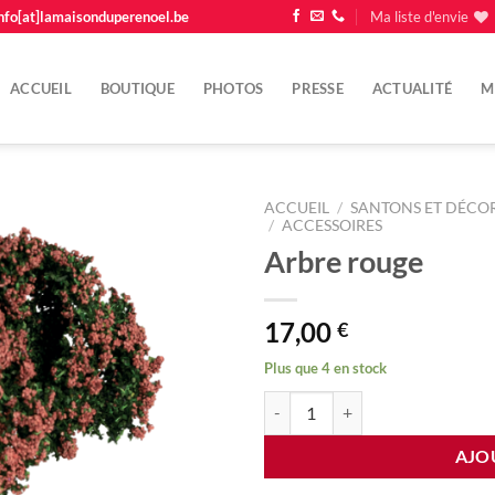
nfo[at]lamaisonduperenoel.be
Ma liste d'envie
ACCUEIL
BOUTIQUE
PHOTOS
PRESSE
ACTUALITÉ
M
ACCUEIL
/
SANTONS ET DÉCOR
/
ACCESSOIRES
Arbre rouge
Ajouter
à la
liste
d'envie
17,00
€
Plus que 4 en stock
quantité de Arbre rouge
AJO