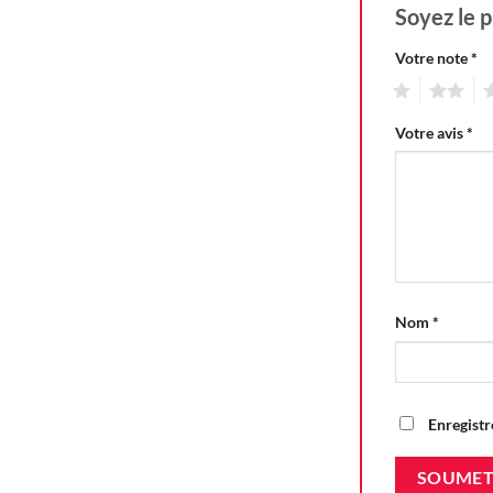
Soyez le p
Votre note
*
1
2
3
Votre avis
*
Nom
*
Enregistr