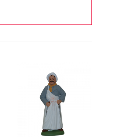
ter
Ajouter
iste
à la liste
vie
d'envie
+