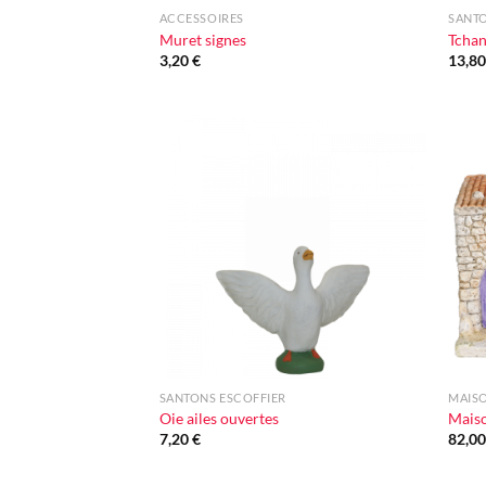
ACCESSOIRES
SANTO
Muret signes
Tchan
3,20
€
13,8
Ajouter
à la liste
d'envie
+
+
SANTONS ESCOFFIER
MAIS
Oie ailes ouvertes
Maiso
7,20
€
82,0