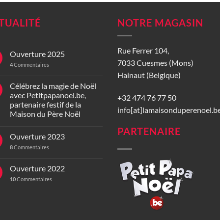
TUALITÉ
NOTRE MAGASIN
Rue Ferrer 104,
Ouverture 2025
7033 Cuesmes (Mons)
4
Commentaires
Hainaut (Belgique)
Célébrez la magie de Noël
avec Petitpapanoel.be,
+32 474 76 77 50
partenaire festif de la
info[at]lamaisonduperenoel.b
Maison du Père Noël
PARTENAIRE
Ouverture 2023
8
Commentaires
Ouverture 2022
10
Commentaires