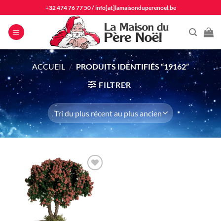
Passer
+32 474 76 77 50
/
info[at]lamaisonduperenoel.be
au
contenu
ACCUEIL
/
PRODUITS IDENTIFIÉS “19162”
FILTRER
Ajouter
à la liste
d'envie