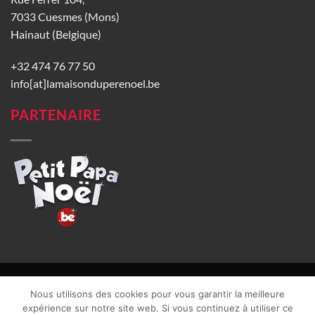
7033 Cuesmes (Mons)
Hainaut (Belgique)
+32 474 76 77 50
info[at]lamaisonduperenoel.be
PARTENAIRE
© La Maison du Père Noël 2026 |
Conditions générales de vente
|
Nous utilisons des cookies pour vous garantir la meilleure
CGU
|
Vie privée
| TVA : BE0840965749 | Site web réalisé par
expérience sur notre site web. Si vous continuez à utiliser ce