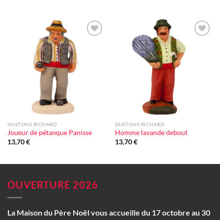
Ajouter
Ajouter
à la liste
à la liste
d'envie
d'envie
SANTONS RICHARD
SANTONS RICHARD
Joueur de pétanque Panisse
Homme lavande debout
13,70
€
13,70
€
OUVERTURE 2026
La Maison du Père Noël vous accueille du 17 octobre au 30