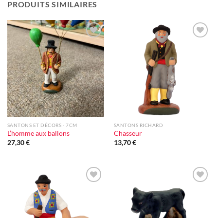
PRODUITS SIMILAIRES
Ajouter
Ajouter
à la liste
à la liste
d'envie
d'envie
SANTONS ET DÉCORS - 7CM
SANTONS RICHARD
L’homme aux ballons
Chasseur
27,30
€
13,70
€
Ajouter
Ajouter
à la liste
à la liste
d'envie
d'envie