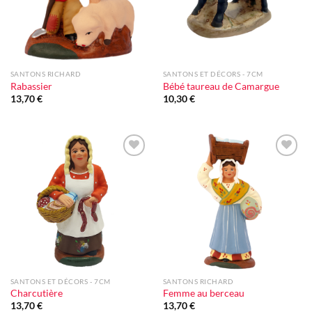
SANTONS RICHARD
SANTONS ET DÉCORS - 7CM
Rabassier
Bébé taureau de Camargue
13,70
€
10,30
€
Ajouter
Ajouter
à la liste
à la liste
d'envie
d'envie
SANTONS ET DÉCORS - 7CM
SANTONS RICHARD
Charcutière
Femme au berceau
13,70
€
13,70
€