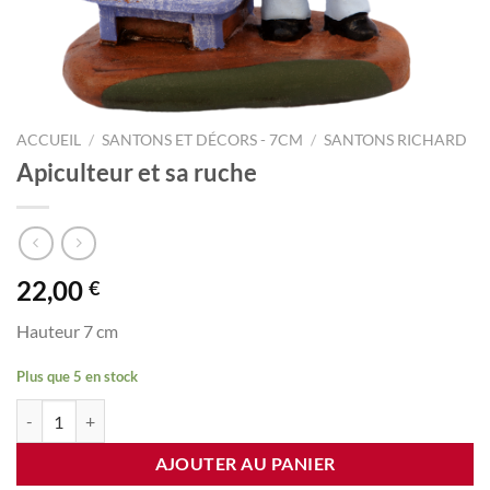
ACCUEIL
/
SANTONS ET DÉCORS - 7CM
/
SANTONS RICHARD
Apiculteur et sa ruche
22,00
€
Hauteur 7 cm
Plus que 5 en stock
quantité de Apiculteur et sa ruche
AJOUTER AU PANIER