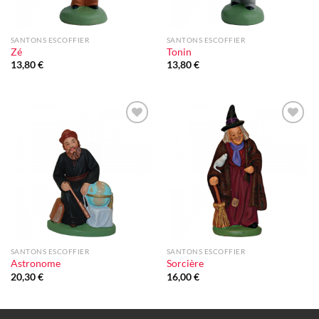
SANTONS ESCOFFIER
SANTONS ESCOFFIER
Zé
Tonin
13,80
€
13,80
€
Ajouter
Ajouter
à la liste
à la liste
d'envie
d'envie
SANTONS ESCOFFIER
SANTONS ESCOFFIER
Astronome
Sorcière
20,30
€
16,00
€