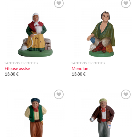
Ajouter
Ajouter
à la liste
à la liste
d'envie
d'envie
SANTONS ESCOFFIER
SANTONS ESCOFFIER
Fileuse assise
Mendiant
13,80
€
13,80
€
Ajouter
Ajouter
à la liste
à la liste
d'envie
d'envie