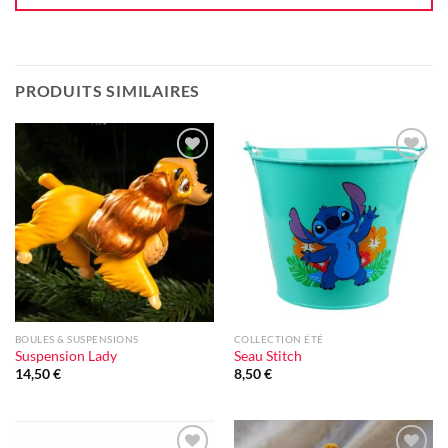
PRODUITS SIMILAIRES
Ajouter
Ajouter
à la liste
à la liste
d'envie
d'envie
BOULES & SUSPENSIONS
COLLECTION ÉTÉ
Suspension Lady
Seau Stitch
14,50
€
8,50
€