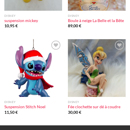
DISNEY
DISNEY
suspension mickey
Boule à neige La Belle et la Bête
10,95
€
89,00
€
Ajouter
Ajouter
à la liste
à la liste
d'envie
d'envie
DISNEY
DISNEY
Suspension Stitch Noel
Fée clochette sur dé à coudre
11,50
€
30,00
€