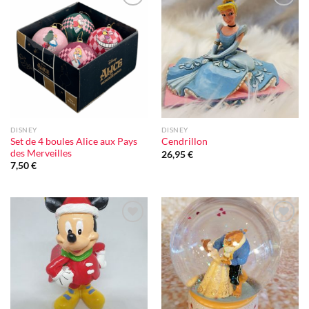
Ajouter
Ajouter
à la liste
à la liste
d'envie
d'envie
DISNEY
DISNEY
Set de 4 boules Alice aux Pays
Cendrillon
des Merveilles
26,95
€
7,50
€
Ajouter
Ajouter
à la liste
à la liste
d'envie
d'envie