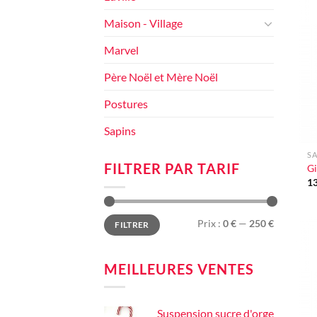
Maison - Village
Marvel
Père Noël et Mère Noël
Postures
Sapins
+
SA
FILTRER PAR TARIF
Gi
1
Prix
Prix
Prix :
0 €
—
250 €
FILTRER
min
max
MEILLEURES VENTES
Suspension sucre d'orge