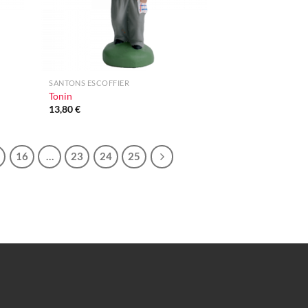
+
SANTONS ESCOFFIER
Tonin
13,80
€
16
…
23
24
25