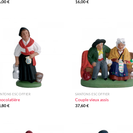
6,00
€
16,00
€
Ajouter
Ajo
à la liste
à la 
d'envie
d'e
+
NTONS ESCOFFIER
SANTONS ESCOFFIER
ocolatière
Couple vieux assis
3,80
€
37,60
€