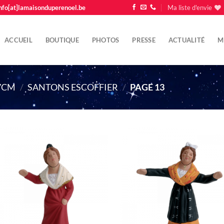
nfo[at]lamaisonduperenoel.be
Ma liste d'envie
ACCUEIL
BOUTIQUE
PHOTOS
PRESSE
ACTUALITÉ
M
 7CM
/
SANTONS ESCOFFIER
/
PAGE 13
Ajouter
Ajo
à la liste
à la 
d'envie
d'e