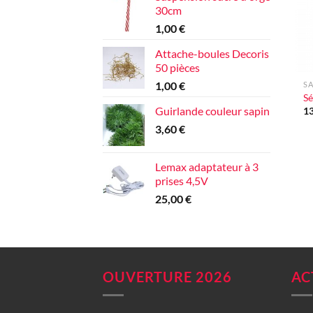
30cm
1,00
€
Attache-boules Decoris
+
50 pièces
1,00
€
SA
Sé
Guirlande couleur sapin
1
3,60
€
Lemax adaptateur à 3
prises 4,5V
25,00
€
OUVERTURE 2026
AC