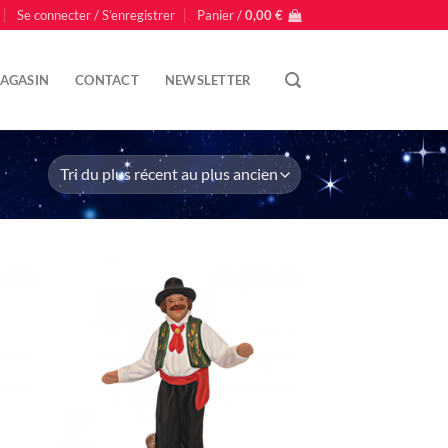
Se connecter / S’enregistrer
Panier /
0,00
€
AGASIN
CONTACT
NEWSLETTER
uter
Ajouter
liste
à la liste
nvie
d'envie