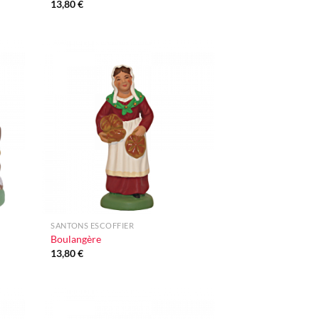
13,80
€
uter
Ajouter
liste
à la liste
nvie
d'envie
+
SANTONS ESCOFFIER
Boulangère
13,80
€