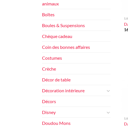
animaux
+
Boîtes
SA
Da
Boules & Suspensions
1
Chèque cadeau
Coin des bonnes affaires
Costumes
Crèche
Décor de table
Décoration intérieure
Décors
+
Disney
SA
Doudou Mons
Da