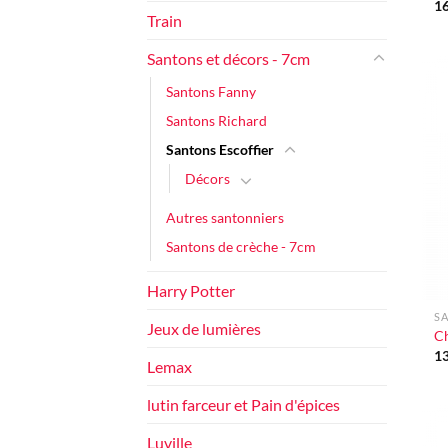
1
Train
Santons et décors - 7cm
Santons Fanny
Santons Richard
Santons Escoffier
Décors
Autres santonniers
Santons de crèche - 7cm
+
Harry Potter
SA
Jeux de lumières
Ch
1
Lemax
lutin farceur et Pain d'épices
Luville