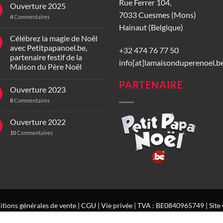
Rue Ferrer 104,
Ouverture 2025
7033 Cuesmes (Mons)
4
Commentaires
Hainaut (Belgique)
Célébrez la magie de Noël
avec Petitpapanoel.be,
+32 474 76 77 50
partenaire festif de la
info[at]lamaisonduperenoel.b
Maison du Père Noël
PARTENAIRE
Ouverture 2023
8
Commentaires
Ouverture 2022
10
Commentaires
tions générales de vente
|
CGU
|
Vie privée
| TVA : BE0840965749 | Site 