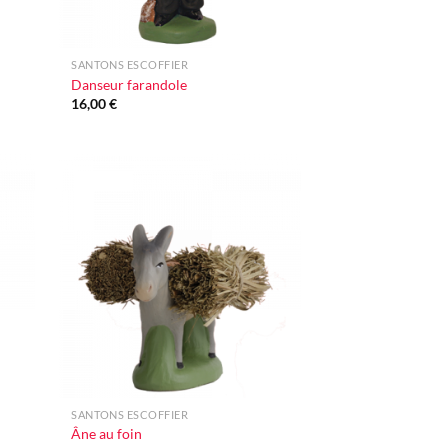
+
SANTONS ESCOFFIER
Danseur farandole
16,00
€
uter
Ajouter
liste
à la liste
nvie
d'envie
+
SANTONS ESCOFFIER
Âne au foin