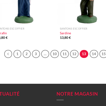
+
NTONS ESCOFFIER
SANTONS ESCOFFIER
rafin
Sardine
3,80
€
13,80
€
1
2
3
…
10
11
12
13
14
15
TUALITÉ
NOTRE MAGASIN