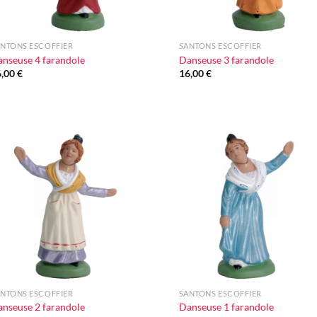
+
NTONS ESCOFFIER
SANTONS ESCOFFIER
nseuse 4 farandole
Danseuse 3 farandole
6,00
€
16,00
€
Ajouter
Ajo
à la liste
à la 
d'envie
d'e
+
NTONS ESCOFFIER
SANTONS ESCOFFIER
nseuse 2 farandole
Danseuse 1 farandole