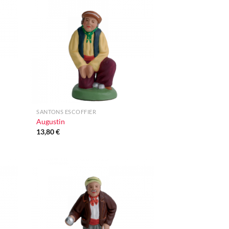
uter
Ajouter
liste
à la liste
nvie
d'envie
+
SANTONS ESCOFFIER
Augustin
13,80
€
uter
Ajouter
liste
à la liste
nvie
d'envie