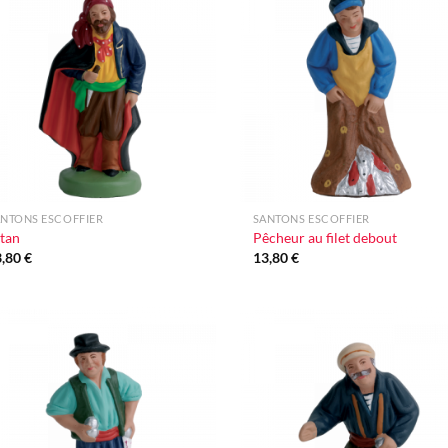
Ajouter
Ajo
à la liste
à la 
d'envie
d'e
+
NTONS ESCOFFIER
SANTONS ESCOFFIER
tan
Pêcheur au filet debout
3,80
€
13,80
€
Ajouter
Ajo
à la liste
à la 
d'envie
d'e