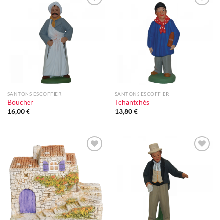
Ajouter
Ajouter
à la liste
à la liste
d'envie
d'envie
SANTONS ESCOFFIER
SANTONS ESCOFFIER
Boucher
Tchantchès
16,00
€
13,80
€
Ajouter
Ajouter
à la liste
à la liste
d'envie
d'envie