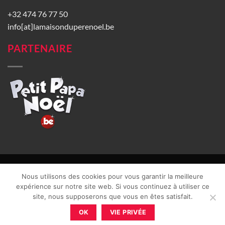
+32 474 76 77 50
info[at]lamaisonduperenoel.be
PARTENAIRE
© La Maison du Père Noël 2026 |
Conditions générales de vente
|
Nous utilisons des cookies pour vous garantir la meilleure
CGU
|
Vie privée
| TVA : BE0840965749 | Site web réalisé par
expérience sur notre site web. Si vous continuez à utiliser ce
site, nous supposerons que vous en êtes satisfait.
OK
VIE PRIVÉE