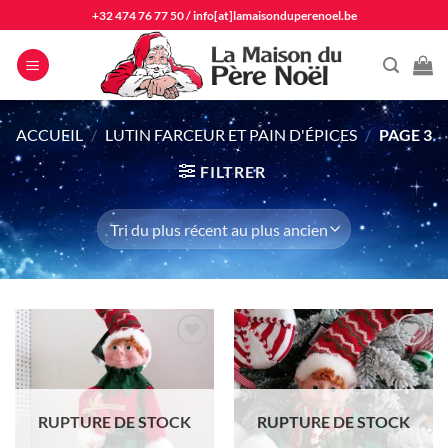
Passer
+32 474 76 77 50
/
info[at]lamaisonduperenoel.be
au
contenu
ACCUEIL
/
LUTIN FARCEUR ET PAIN D'ÉPICES
/
PAGE 3
FILTRER
Ajouter
Ajouter
à la liste
à la liste
d'envie
d'envie
RUPTURE DE STOCK
RUPTURE DE STOCK