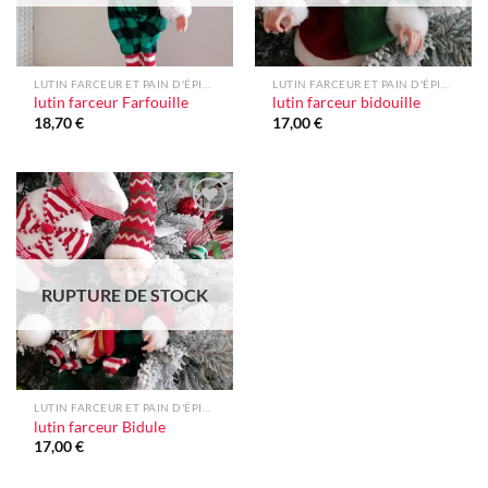
LUTIN FARCEUR ET PAIN D'ÉPICES
LUTIN FARCEUR ET PAIN D'ÉPICES
lutin farceur Farfouille
lutin farceur bidouille
18,70
€
17,00
€
Ajouter
à la liste
d'envie
RUPTURE DE STOCK
LUTIN FARCEUR ET PAIN D'ÉPICES
lutin farceur Bidule
17,00
€