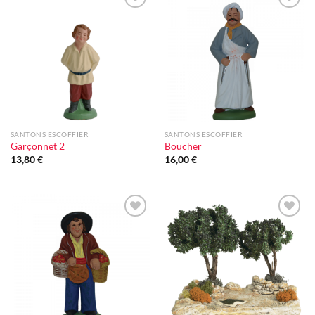
Ajouter
Ajouter
à la liste
à la liste
d'envie
d'envie
SANTONS ESCOFFIER
SANTONS ESCOFFIER
Garçonnet 2
Boucher
13,80
€
16,00
€
Ajouter
Ajouter
à la liste
à la liste
d'envie
d'envie