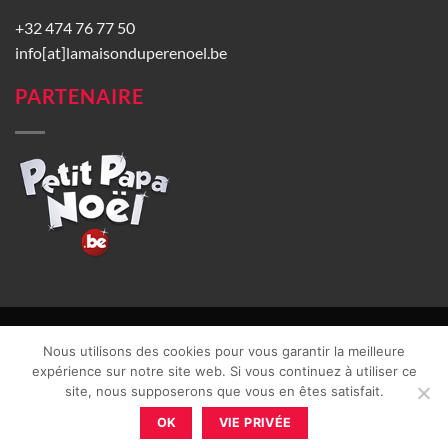
+32 474 76 77 50
info[at]lamaisonduperenoel.be
PARTENAIRE
© La Maison du Père Noël 2026 |
Conditions générales de vente
|
Nous utilisons des cookies pour vous garantir la meilleure
CGU
|
Vie privée
| TVA : BE0840965749 | Site web réalisé par
expérience sur notre site web. Si vous continuez à utiliser ce
site, nous supposerons que vous en êtes satisfait.
OK
VIE PRIVÉE