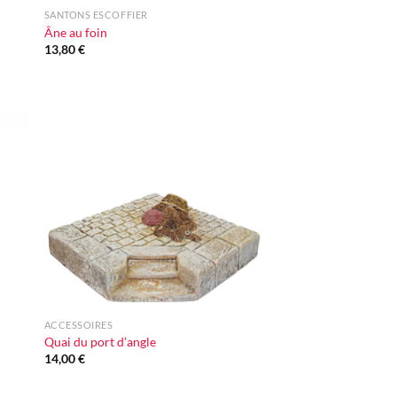
SANTONS ESCOFFIER
Âne au foin
13,80
€
ter
Ajouter
iste
à la liste
vie
d'envie
+
ACCESSOIRES
Quai du port d’angle
14,00
€