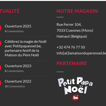
TUALITÉ
NOTRE MAGASIN
Rue Ferrer 104,
Ouverture 2025
7033 Cuesmes (Mons)
4
Commentaires
Hainaut (Belgique)
Célébrez la magie de Noël
avec Petitpapanoel.be,
+32 474 76 77 50
partenaire festif de la
info[at]lamaisonduperenoel.b
Maison du Père Noël
PARTENAIRE
Ouverture 2023
8
Commentaires
Ouverture 2022
10
Commentaires