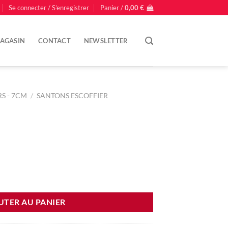
Se connecter / S’enregistrer
Panier /
0,00
€
AGASIN
CONTACT
NEWSLETTER
S - 7CM
/
SANTONS ESCOFFIER
UTER AU PANIER