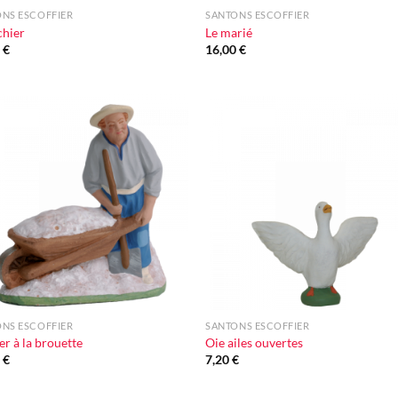
NS ESCOFFIER
SANTONS ESCOFFIER
chier
Le marié
0
€
16,00
€
Ajouter
Ajou
à la liste
à la l
d'envie
d'en
+
NS ESCOFFIER
SANTONS ESCOFFIER
er à la brouette
Oie ailes ouvertes
0
€
7,20
€