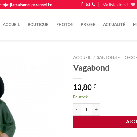
nfo[at]lamaisonduperenoel.be
Ma liste d'envie
ACCUEIL
BOUTIQUE
PHOTOS
PRESSE
ACTUALITÉ
M
ACCUEIL
/
SANTONS ET DÉCOR
Vagabond
Ajouter
à la
liste
13,80
€
d'envie
En stock
quantité de Vagabond
AJO