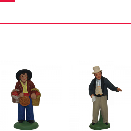
Ajouter
Ajou
à la liste
à la l
d'envie
d'en
+