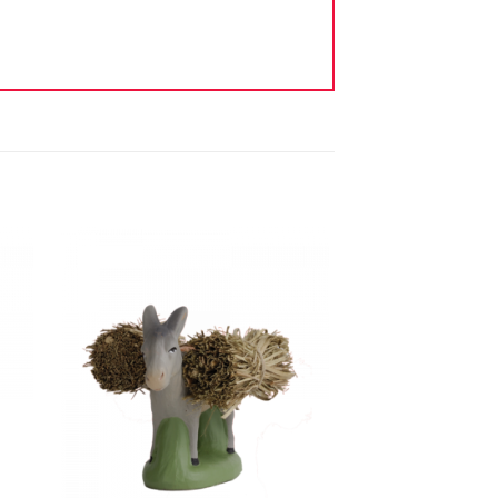
ter
Ajouter
iste
à la liste
vie
d'envie
+