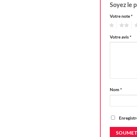
Soyez le p
Votre note
*
1
2
3
Votre avis
*
Nom
*
Enregistr