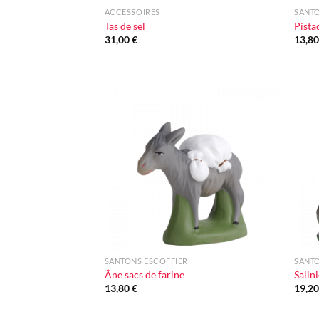
ACCESSOIRES
SANTO
Tas de sel
Pista
31,00
€
13,8
Ajouter
à la liste
d'envie
+
+
SANTONS ESCOFFIER
SANTO
Âne sacs de farine
Salini
13,80
€
19,2