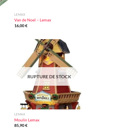
+
LEMAX
Van de Noel – Lemax
16,00
€
ter
Ajouter
iste
à la liste
vie
d'envie
RUPTURE DE STOCK
+
LEMAX
Moulin Lemax
85,90
€