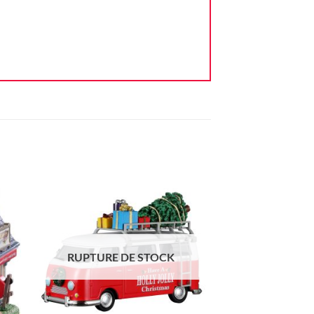
ter
Ajouter
iste
à la liste
vie
d'envie
RUPTURE DE STOCK