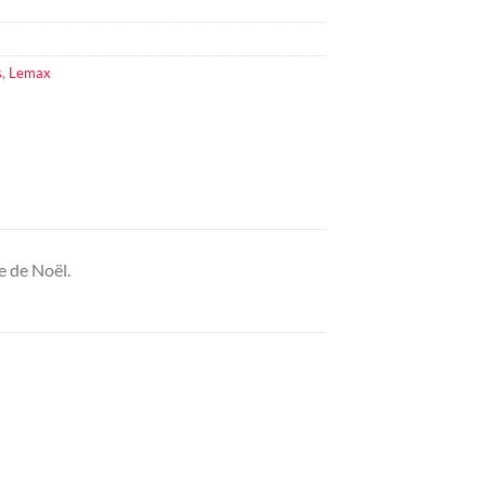
s
,
Lemax
e de Noël.