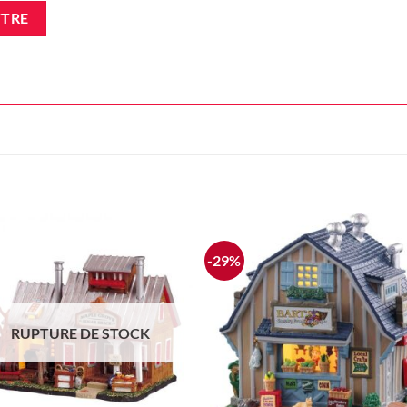
-29%
Ajouter
Ajou
à la liste
à la l
d'envie
d'en
RUPTURE DE STOCK