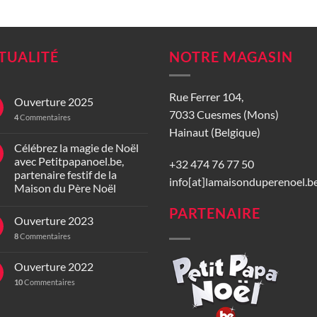
prix
prix
initial
actuel
était :
est :
44,00 €.
32,00 €.
TUALITÉ
NOTRE MAGASIN
Rue Ferrer 104,
Ouverture 2025
7033 Cuesmes (Mons)
4
Commentaires
Hainaut (Belgique)
Célébrez la magie de Noël
avec Petitpapanoel.be,
+32 474 76 77 50
partenaire festif de la
info[at]lamaisonduperenoel.b
Maison du Père Noël
PARTENAIRE
Ouverture 2023
8
Commentaires
Ouverture 2022
10
Commentaires