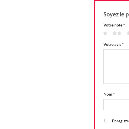
Soyez le p
Votre note
*
1
2
3
Votre avis
*
Nom
*
Enregistr