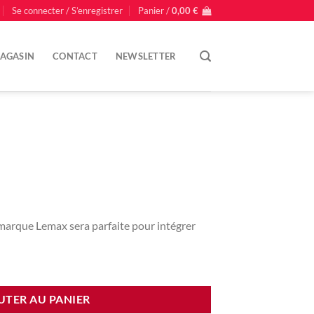
Se connecter / S’enregistrer
Panier /
0,00
€
AGASIN
CONTACT
NEWSLETTER
ix
 marque Lemax sera parfaite pour intégrer
tuel
 :
,00 €.
UTER AU PANIER