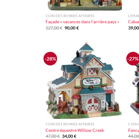
+
+
COIN DES BONNES AFFAIRES
LEMA
Façade « vacances dans l’arrière pays »
Caban
Le
Le
127,00
€
90,00
€
39,0
prix
prix
initial
actuel
était :
est :
127,00 €.
90,00 €.
-28%
-27%
Ajouter
à la liste
d'envie
+
+
COIN DES BONNES AFFAIRES
COIN 
Centre équestre Willow Creek
Fanc
Le
Le
47,00
€
34,00
€
44,0