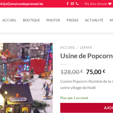
nfo[at]lamaisonduperenoel.be
Ma liste d'envie
ACCUEIL
BOUTIQUE
PHOTOS
PRESSE
ACTUALITÉ
M
ACCUEIL
/
LEMAX
Usine de Popcorn
Ajouter
à la
liste
Le
Le
128,00
75,00
€
€
d'envie
prix
pr
L’usine Popcorn illuminé de la
initial
ac
votre village de Noël.
était :
est
128,00 €.
75
Plus que 1 en stock
AJO