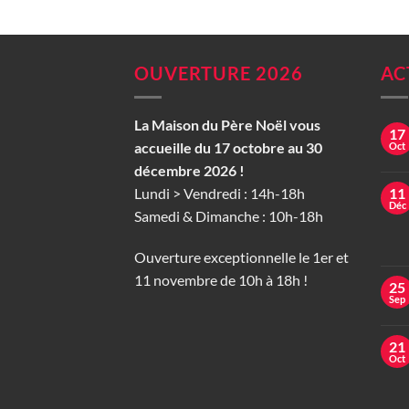
prix
prix
initial
actuel
était :
est :
47,00 €.
34,00 €.
OUVERTURE 2026
AC
La Maison du Père Noël vous
17
accueille du 17 octobre au 30
Oct
décembre 2026 !
Lundi > Vendredi : 14h-18h
11
Déc
Samedi & Dimanche : 10h-18h
Ouverture exceptionnelle le 1er et
11 novembre de 10h à 18h !
25
Sep
21
Oct