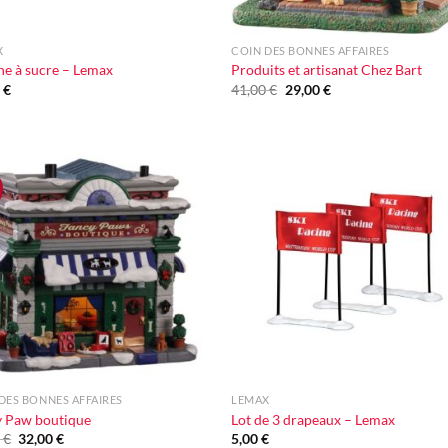
+
X
COIN DES BONNES AFFAIRES
e à sucre – Lemax
Produits et artisanat Chez Bart
Le
Le
0
€
41,00
€
29,00
€
prix
prix
initial
actuel
était :
est :
41,00 €.
29,00 €.
Ajouter
Ajou
à la liste
à la l
d'envie
d'en
+
DES BONNES AFFAIRES
LEMAX
y Paw boutique
Lot de 3 drapeaux – Lemax
Le
Le
0
€
32,00
€
5,00
€