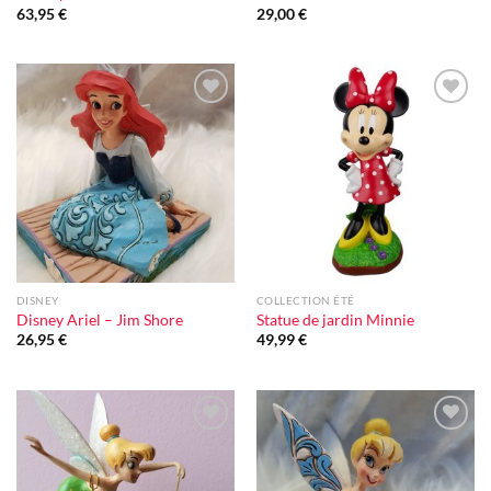
63,95
€
29,00
€
Ajouter
Ajouter
à la liste
à la liste
d'envie
d'envie
DISNEY
COLLECTION ÉTÉ
Disney Ariel – Jim Shore
Statue de jardin Minnie
26,95
€
49,99
€
Ajouter
Ajouter
à la liste
à la liste
d'envie
d'envie