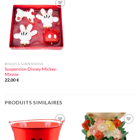
Ajouter
à la liste
d'envie
BOULES & SUSPENSIONS
Suspension Disney Mickey-
Minnie
22,00
€
PRODUITS SIMILAIRES
Ajouter
Ajouter
à la liste
à la liste
d'envie
d'envie