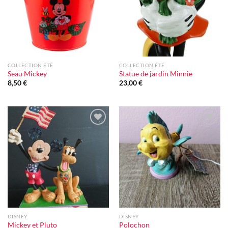
COLLECTION ÉTÉ
COLLECTION ÉTÉ
Seau Mickey
Statue de jardin Minnie
8,50
€
23,00
€
Ajouter
Ajouter
à la liste
à la liste
d'envie
d'envie
DISNEY
DISNEY
Mickey et Pluto
Polochon