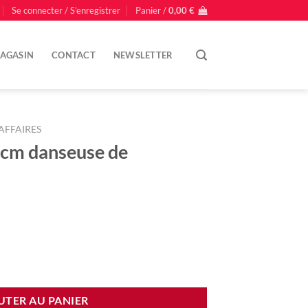
Se connecter / S’enregistrer
Panier /
0,00
€
AGASIN
CONTACT
NEWSLETTER
AFFAIRES
5 cm danseuse de
el
0 €.
UTER AU PANIER