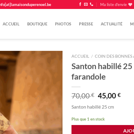
nfo[at]lamaisonduperenoel.be
Ma liste d'envie
ACCUEIL
BOUTIQUE
PHOTOS
PRESSE
ACTUALITÉ
M
ACCUEIL
/
COIN DES BONNES 
Santon habillé 2
Ajouter
farandole
à la
liste
d'envie
Le
Le
70,00
45,00
€
€
prix
prix
Santon habillé 25 cm
initial
actu
était :
est :
Plus que 1 en stock
70,00 €.
45,0
AJO