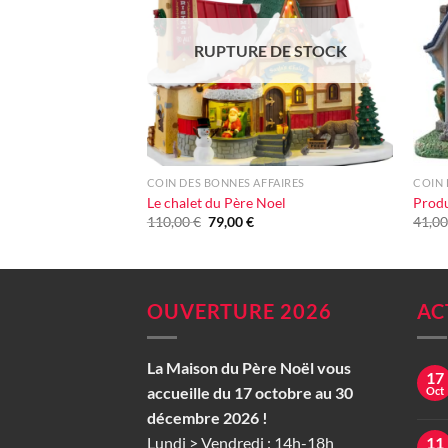
d'envie
RUPTURE DE STOCK
+
+
COIN DES BONNES AFFAIRES
COIN 
Le chalet du Père Noel
Produ
Le
Le
110,00
€
79,00
€
41,0
prix
prix
initial
actuel
était :
est :
110,00 €.
79,00 €.
OUVERTURE 2026
AC
La Maison du Père Noël vous
17
accueille du 17 octobre au 30
Oct
décembre 2026 !
Lundi > Vendredi : 14h-18h
11