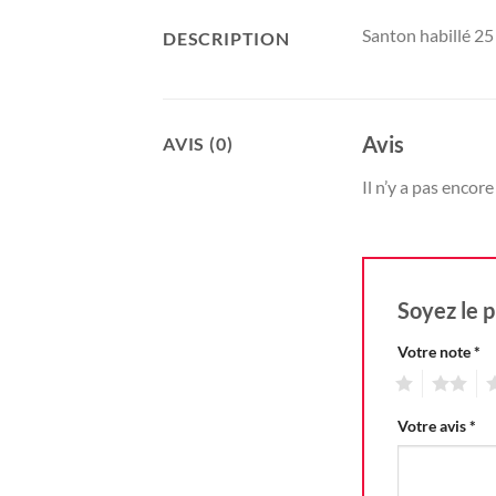
Santon habillé 25
DESCRIPTION
Avis
AVIS (0)
Il n’y a pas encore 
Soyez le p
Votre note
*
1
2
3
Votre avis
*