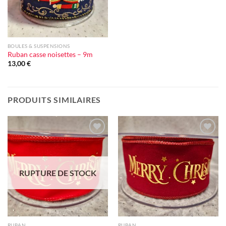
BOULES & SUSPENSIONS
Ruban casse noisettes – 9m
13,00
€
PRODUITS SIMILAIRES
Ajouter
Ajouter
à la liste
à la liste
d'envie
d'envie
RUPTURE DE STOCK
RUBAN
RUBAN