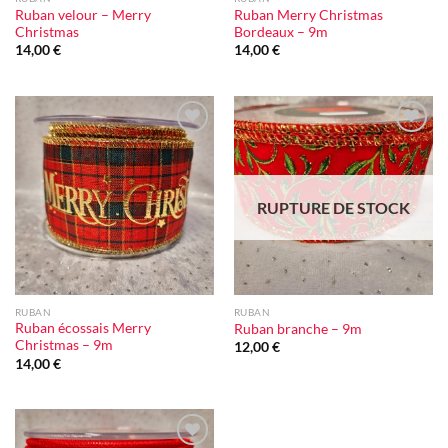
Ruban velour – Merry
Ruban Merry Christmas
Christmas
Bordeaux – 9m
14,00
€
14,00
€
Ajouter
Ajouter
à la liste
à la liste
d'envie
d'envie
RUPTURE DE STOCK
RUBAN
RUBAN
Ruban écossais Merry
Ruban branche – 9m
Christmas – 9m
12,00
€
14,00
€