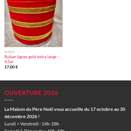
Ajouter
à la liste
d'envie
RUBAN
Ruban lignes gold extra large –
4,5m
17,00
€
OUVERTURE 2026
La Maison du Père Noël vous accueille du 17 octobre au 30
décembre 2026 !
Lundi > Vendredi : 14h-18h
Samedi & Dimanche : 10h-18h