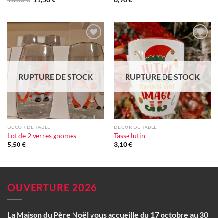
prix
prix
initial
actuel
était :
est :
16,50 €.
11,50 €.
Ajouter
Ajouter
à la liste
à la liste
d'envie
d'envie
RUPTURE DE STOCK
RUPTURE DE STOCK
DÉCOR DE TABLE
DÉCOR DE TABLE
Lot de 2 verres gnomes
Tasse lutin
5,50
€
3,10
€
OUVERTURE 2026
La Maison du Père Noël vous accueille du 17 octobre au 30