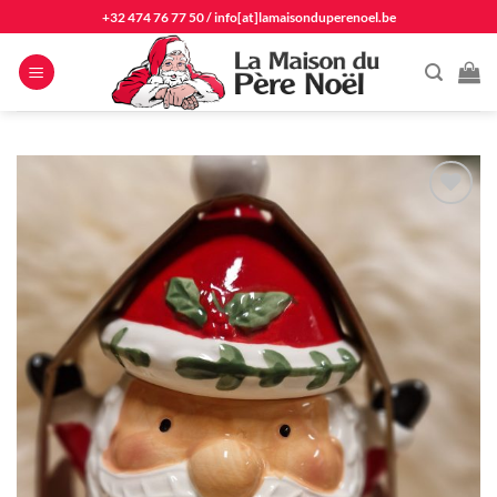
Passer
+32 474 76 77 50
/
info[at]lamaisonduperenoel.be
au
contenu
Ajouter
à la
liste
d'envie