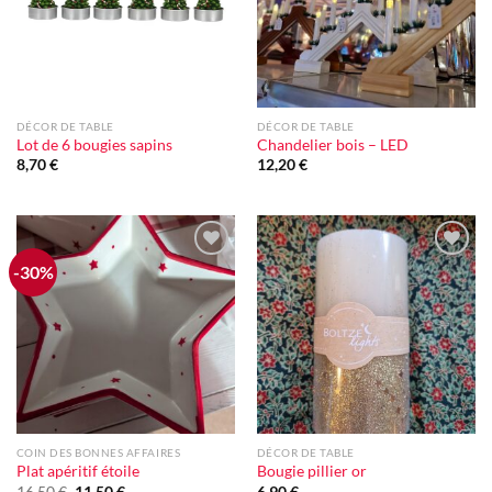
DÉCOR DE TABLE
DÉCOR DE TABLE
Lot de 6 bougies sapins
Chandelier bois – LED
8,70
€
12,20
€
-30%
Ajouter
Ajouter
à la liste
à la liste
d'envie
d'envie
COIN DES BONNES AFFAIRES
DÉCOR DE TABLE
Plat apéritif étoile
Bougie pillier or
Le
Le
16,50
€
11,50
€
6,90
€