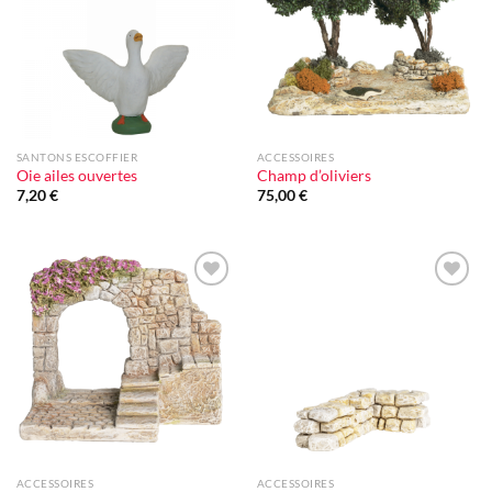
d'envie
d'envie
SANTONS ESCOFFIER
ACCESSOIRES
Oie ailes ouvertes
Champ d’oliviers
7,20
€
75,00
€
Ajouter
Ajouter
à la liste
à la liste
d'envie
d'envie
ACCESSOIRES
ACCESSOIRES