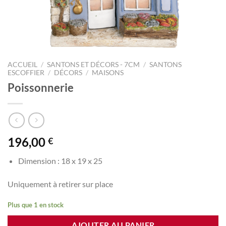
ACCUEIL
/
SANTONS ET DÉCORS - 7CM
/
SANTONS
ESCOFFIER
/
DÉCORS
/
MAISONS
Poissonnerie
196,00
€
Dimension : 18 x 19 x 25
Uniquement à retirer sur place
Plus que 1 en stock
AJOUTER AU PANIER