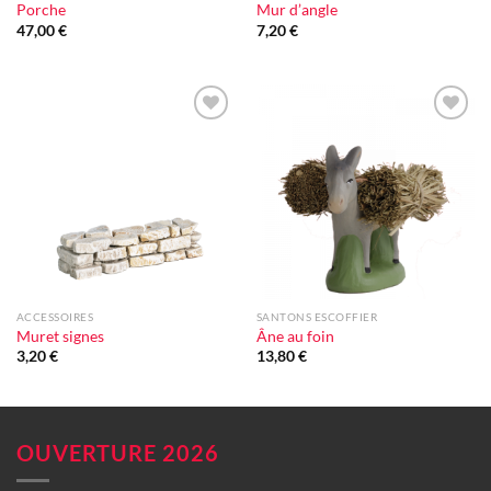
Porche
Mur d’angle
47,00
€
7,20
€
Ajouter
Ajouter
à la liste
à la liste
d'envie
d'envie
ACCESSOIRES
SANTONS ESCOFFIER
Muret signes
Âne au foin
3,20
€
13,80
€
OUVERTURE 2026