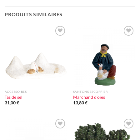
PRODUITS SIMILAIRES
Ajouter
Ajouter
à la liste
à la liste
d'envie
d'envie
ACCESSOIRES
SANTONS ESCOFFIER
Tas de sel
Marchand d’oies
31,00
€
13,80
€
Ajouter
Ajouter
à la liste
à la liste