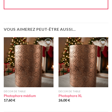
VOUS AIMEREZ PEUT-ÊTRE AUSSI…
Ajouter
Ajouter
à la liste
à la liste
d'envie
d'envie
DÉCOR DE TABLE
DÉCOR DE TABLE
Photophore médium
Photophore XL
17,60
€
26,00
€