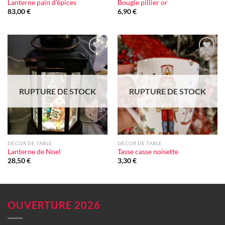
Lanterne pain d’épices
Bougie pillier or
83,00
€
6,90
€
Ajouter
Ajouter
à la liste
à la liste
d'envie
d'envie
RUPTURE DE STOCK
RUPTURE DE STOCK
DÉCOR DE TABLE
DÉCOR DE TABLE
Lanterne de Noel
Tasse casse noisette
28,50
€
3,30
€
OUVERTURE 2026