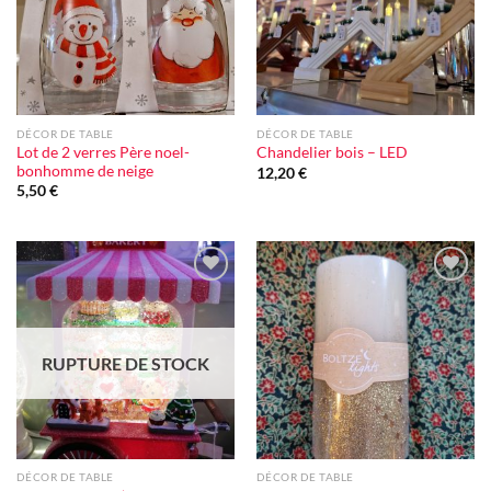
DÉCOR DE TABLE
DÉCOR DE TABLE
Lot de 2 verres Père noel-
Chandelier bois – LED
bonhomme de neige
12,20
€
5,50
€
Ajouter
Ajouter
à la liste
à la liste
d'envie
d'envie
RUPTURE DE STOCK
DÉCOR DE TABLE
DÉCOR DE TABLE