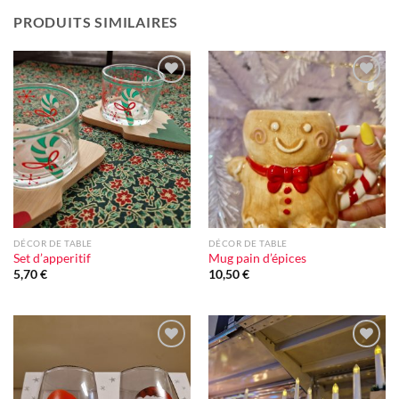
PRODUITS SIMILAIRES
Ajouter
Ajouter
à la liste
à la liste
d'envie
d'envie
DÉCOR DE TABLE
DÉCOR DE TABLE
Set d’apperitif
Mug pain d’épices
5,70
€
10,50
€
Ajouter
Ajouter
à la liste
à la liste
d'envie
d'envie