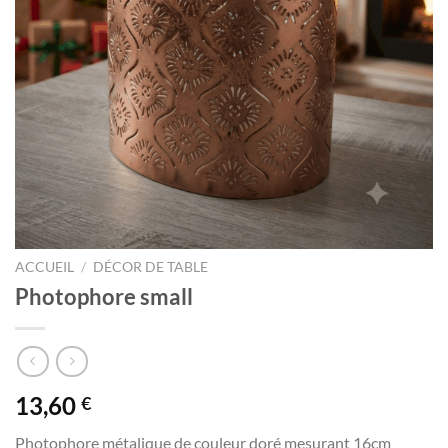
ACCUEIL
/
DÉCOR DE TABLE
Photophore small
13,60
€
Photophore métalique de couleur doré mesurant 16cm