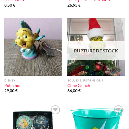
8,50
€
26,95
€
Ajouter
Ajouter
à la liste
à la liste
d'envie
d'envie
RUPTURE DE STOCK
DISNEY
BOULES & SUSPENSIONS
Polochon
Cime Grinch
29,00
€
86,00
€
Ajouter
Ajouter
à la liste
à la liste
d'envie
d'envie