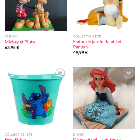
DISNEY
COLLECTION ÉTÉ
Statue de jardin Bambi et
Mickey et Pluto
Panpan
63,95
€
49,99
€
Ajouter
Ajouter
à la liste
à la liste
d'envie
d'envie
COLLECTION ÉTÉ
DISNEY
Seau Stitch
Disney Ariel – Jim Shore