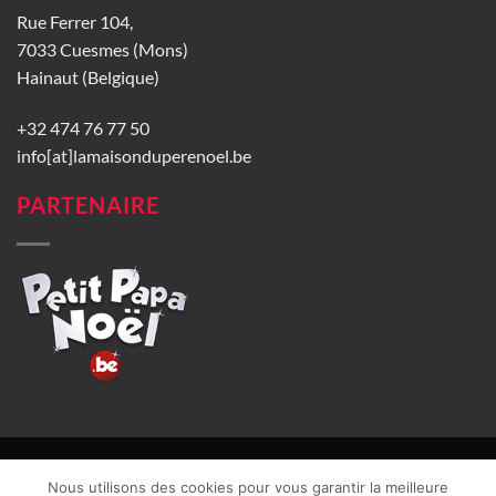
Rue Ferrer 104,
7033 Cuesmes (Mons)
Hainaut (Belgique)
+32 474 76 77 50
info[at]lamaisonduperenoel.be
PARTENAIRE
© La Maison du Père Noël 2026 |
Conditions générales de vente
|
Nous utilisons des cookies pour vous garantir la meilleure
CGU
|
Vie privée
| TVA : BE0840965749 | Site web réalisé par