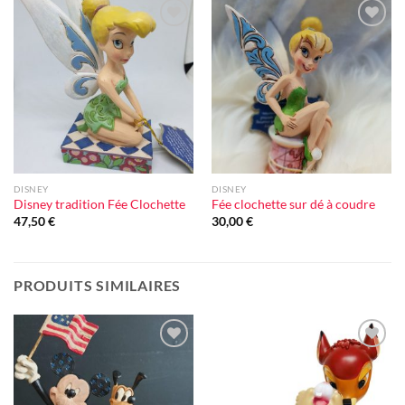
Ajouter
Ajouter
à la liste
à la liste
d'envie
d'envie
DISNEY
DISNEY
Disney tradition Fée Clochette
Fée clochette sur dé à coudre
47,50
€
30,00
€
PRODUITS SIMILAIRES
Ajouter
Ajouter
à la liste
à la liste
d'envie
d'envie