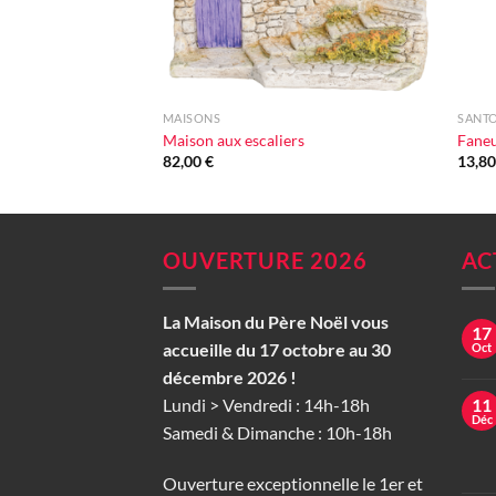
+
+
MAISONS
SANTO
Maison aux escaliers
Fane
82,00
€
13,8
OUVERTURE 2026
AC
La Maison du Père Noël vous
17
accueille du 17 octobre au 30
Oct
décembre 2026 !
Lundi > Vendredi : 14h-18h
11
Déc
Samedi & Dimanche : 10h-18h
Ouverture exceptionnelle le 1er et