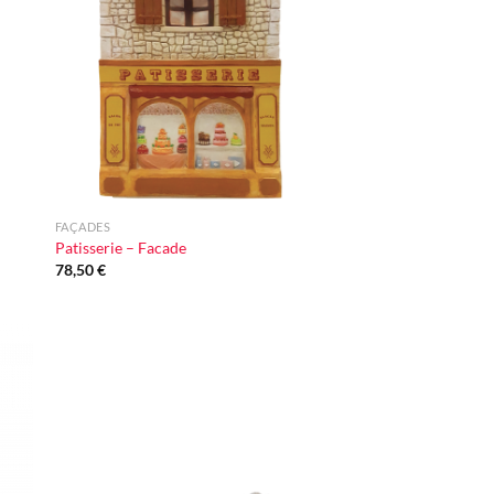
iste
à la liste
vie
d'envie
+
FAÇADES
Patisserie – Facade
78,50
€
ter
Ajouter
iste
à la liste
vie
d'envie