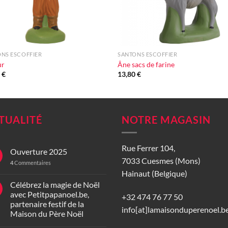
+
NS ESCOFFIER
SANTONS ESCOFFIER
ur
Âne sacs de farine
0
€
13,80
€
TUALITÉ
NOTRE MAGASIN
Rue Ferrer 104,
Ouverture 2025
7033 Cuesmes (Mons)
4
Commentaires
Hainaut (Belgique)
Célébrez la magie de Noël
avec Petitpapanoel.be,
+32 474 76 77 50
partenaire festif de la
info[at]lamaisonduperenoel.b
Maison du Père Noël