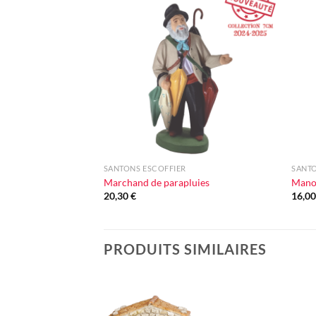
Ajouter
à la liste
d'envie
+
+
SANTONS ESCOFFIER
SANTO
Marchand de parapluies
Man
20,30
€
16,0
PRODUITS SIMILAIRES
Ajouter