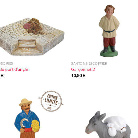
à la liste
à la l
d'envie
d'en
+
SSOIRES
SANTONS ESCOFFIER
du port d’angle
Garçonnet 2
0
€
13,80
€
Ajouter
Ajou
à la liste
à la l
d'envie
d'en