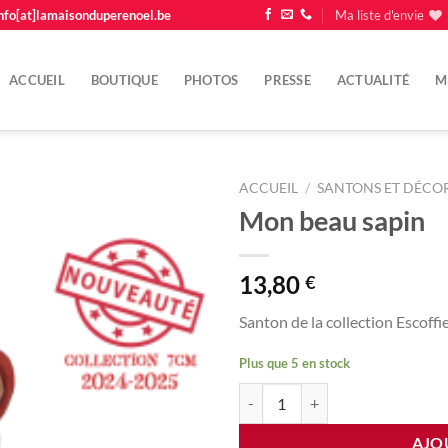
nfo[at]lamaisonduperenoel.be
Ma liste d'envie
ACCUEIL
BOUTIQUE
PHOTOS
PRESSE
ACTUALITÉ
M
ACCUEIL
/
SANTONS ET DÉCOR
Mon beau sapin
Ajouter
à la
liste
13,80
€
d'envie
Santon de la collection Escoffi
Plus que 5 en stock
quantité de Mon beau sapin
AJO