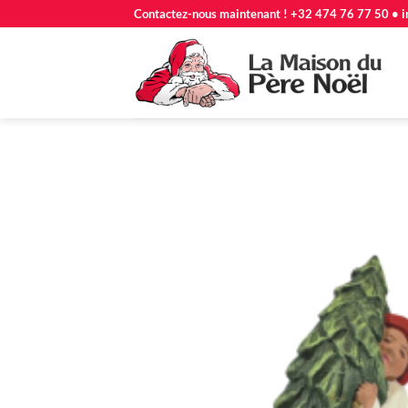
Passer
Contactez-nous maintenant ! +32 474 76 77 50 • i
au
contenu