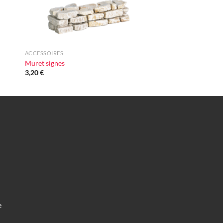
+
ACCESSOIRES
Muret signes
3,20
€
e