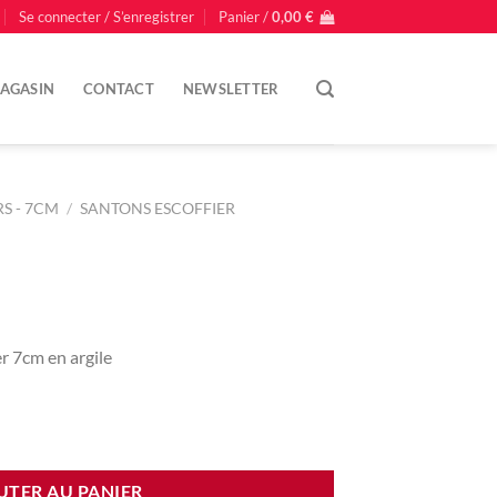
Se connecter / S’enregistrer
Panier /
0,00
€
AGASIN
CONTACT
NEWSLETTER
S - 7CM
/
SANTONS ESCOFFIER
er 7cm en argile
UTER AU PANIER