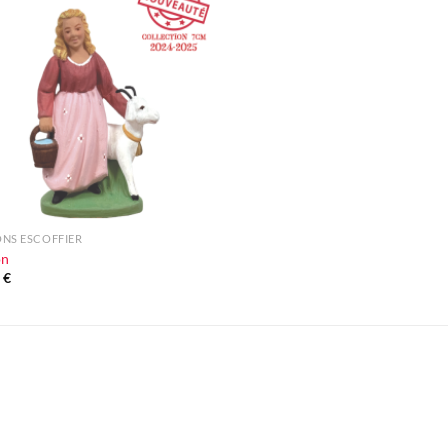
Ajouter
à la liste
d'envie
NS ESCOFFIER
on
0
€
Ajouter
Ajou