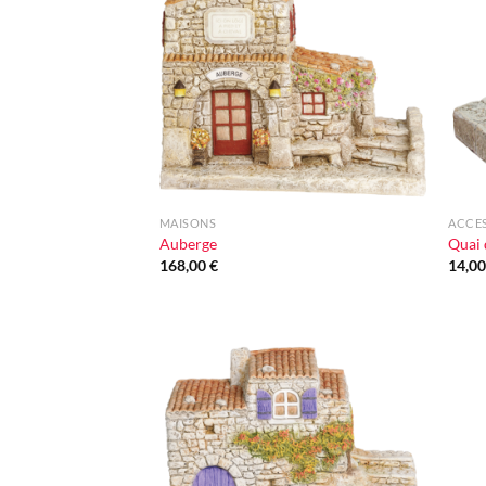
à la liste
d'envie
+
+
MAISONS
ACCE
Auberge
Quai 
168,00
€
14,0
Ajouter
à la liste
d'envie