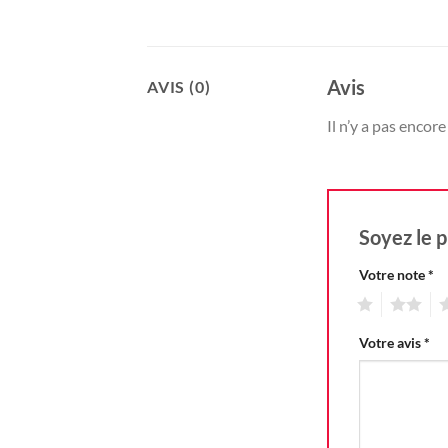
Avis
AVIS (0)
Il n’y a pas encore 
Soyez le p
Votre note
*
1
2
3
Votre avis
*