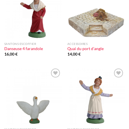
d'envie
d'envie
SANTONS ESCOFFIER
ACCESSOIRES
Danseuse 4 farandole
Quai du port d’angle
16,00
€
14,00
€
Ajouter
Ajouter
à la liste
à la liste
d'envie
d'envie