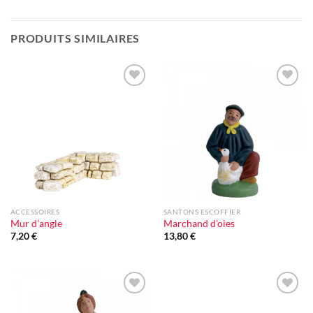
PRODUITS SIMILAIRES
Ajouter
Ajouter
à la liste
à la liste
d'envie
d'envie
ACCESSOIRES
SANTONS ESCOFFIER
Mur d’angle
Marchand d’oies
7,20
€
13,80
€
Ajouter
Ajouter
à la liste
à la liste