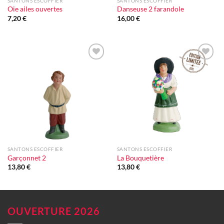
SANTONS ESCOFFIER
SANTONS ESCOFFIER
Oie ailes ouvertes
Danseuse 2 farandole
7,20
€
16,00
€
Ajouter
Ajouter
à la liste
à la liste
d'envie
d'envie
SANTONS ESCOFFIER
SANTONS ESCOFFIER
Garçonnet 2
La Bouquetière
13,80
€
13,80
€
OUVERTURE 2026