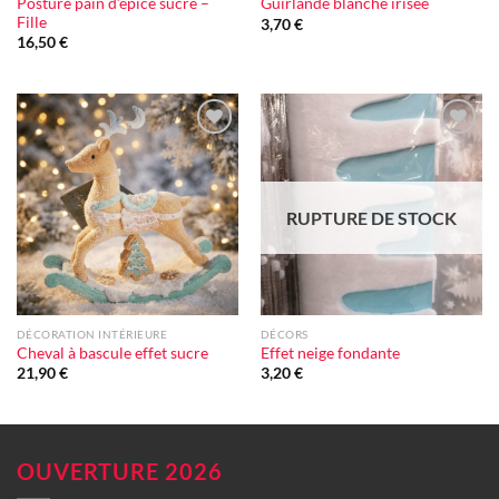
Posture pain d’épice sucré –
Guirlande blanche irisée
Fille
3,70
€
16,50
€
Ajouter
Ajouter
à la liste
à la liste
d'envie
d'envie
RUPTURE DE STOCK
DÉCORATION INTÉRIEURE
DÉCORS
Cheval à bascule effet sucre
Effet neige fondante
21,90
€
3,20
€
OUVERTURE 2026