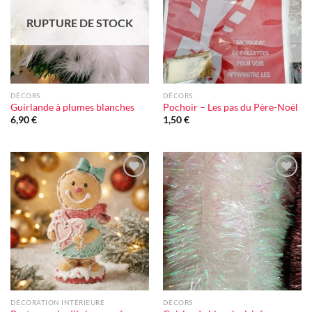
RUPTURE DE STOCK
DÉCORS
DÉCORS
Guirlande à plumes blanches
Pochoir – Les pas du Père-Noël
6,90
€
1,50
€
Ajouter
Ajouter
à la liste
à la liste
d'envie
d'envie
DÉCORATION INTÉRIEURE
DÉCORS