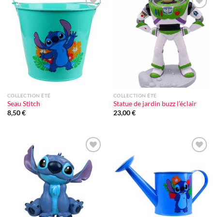
Ajouter
Ajouter
à la liste
à la liste
d'envie
d'envie
COLLECTION ÉTÉ
COLLECTION ÉTÉ
Seau Stitch
Statue de jardin buzz l’éclair
8,50
€
23,00
€
Ajouter
Ajouter
à la liste
à la liste
d'envie
d'envie