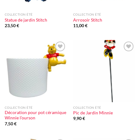
COLLECTION ÉTÉ
COLLECTION ÉTÉ
Statue de jardin Stitch
Arrosoir Stitch
23,50
€
11,00
€
Ajouter
Ajouter
à la liste
à la liste
d'envie
d'envie
COLLECTION ÉTÉ
COLLECTION ÉTÉ
Décoration pour pot céramique
Pic de Jardin Minnie
Winnie l’ourson
9,90
€
7,50
€