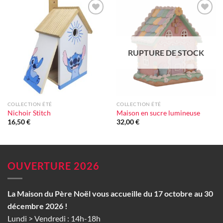
Ajouter
Ajouter
à la liste
à la liste
d'envie
d'envie
RUPTURE DE STOCK
COLLECTION ÉTÉ
COLLECTION ÉTÉ
Nichoir Stitch
Maison en sucre lumineuse
16,50
€
32,00
€
OUVERTURE 2026
La Maison du Père Noël vous accueille du 17 octobre au 30
décembre 2026 !
Lundi > Vendredi : 14h-18h