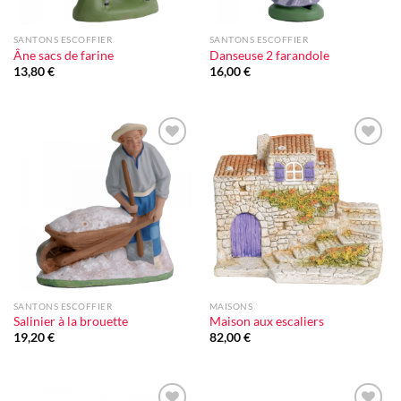
SANTONS ESCOFFIER
SANTONS ESCOFFIER
Âne sacs de farine
Danseuse 2 farandole
13,80
€
16,00
€
Ajouter
Ajouter
à la liste
à la liste
d'envie
d'envie
SANTONS ESCOFFIER
MAISONS
Salinier à la brouette
Maison aux escaliers
19,20
€
82,00
€