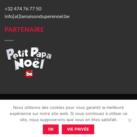
+32 474 76 77 50
info[at]lamaisonduperenoel.be
PARTENAIRE
© La Maison du Père Noël 2026 |
Conditions générales de vente
|
Nous utilisons des cookies pour vous garantir la meilleure
CGU
|
Vie privée
| TVA : BE0840965749 | Site web réalisé par
expérience sur notre site web. Si vous continuez à utiliser ce
site, nous supposerons que vous en êtes satisfait.
OK
VIE PRIVÉE