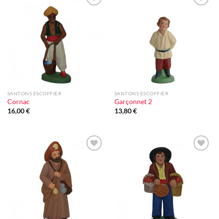
Ajouter
Ajouter
à la liste
à la liste
d'envie
d'envie
SANTONS ESCOFFIER
SANTONS ESCOFFIER
Cornac
Garçonnet 2
16,00
€
13,80
€
Ajouter
Ajouter
à la liste
à la liste
d'envie
d'envie