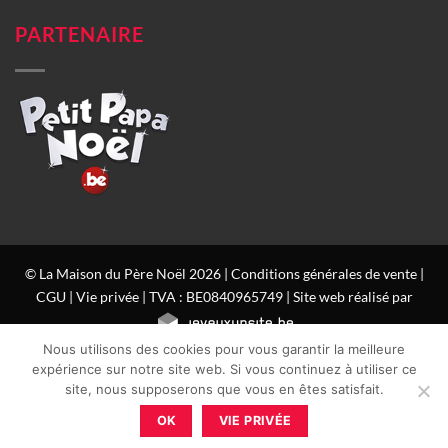
PARTENAIRE
© La Maison du Père Noël 2026 |
Conditions générales de vente
|
CGU
|
Vie privée
| TVA : BE0840965749 | Site web réalisé par
Nous utilisons des cookies pour vous garantir la meilleure
expérience sur notre site web. Si vous continuez à utiliser ce
site, nous supposerons que vous en êtes satisfait.
OK
VIE PRIVÉE