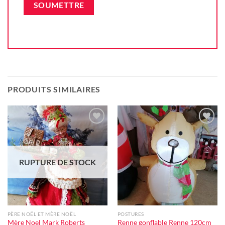
PRODUITS SIMILAIRES
Ajouter
Ajouter
à la liste
à la liste
d'envie
d'envie
RUPTURE DE STOCK
PÈRE NOËL ET MÈRE NOËL
POSTURES
Mère Noel Mark Roberts
Renne gonflable Renne 120cm