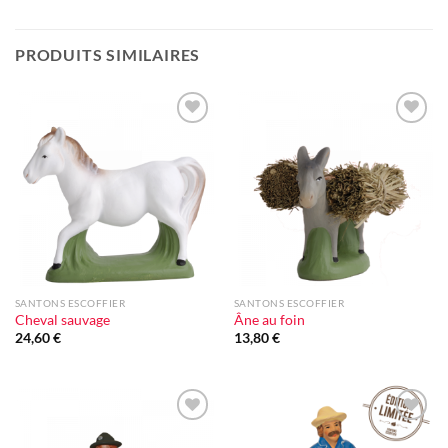
PRODUITS SIMILAIRES
Ajouter
Ajouter
à la liste
à la liste
d'envie
d'envie
SANTONS ESCOFFIER
SANTONS ESCOFFIER
Cheval sauvage
Âne au foin
24,60
€
13,80
€
Ajouter
Ajouter
à la liste
à la liste