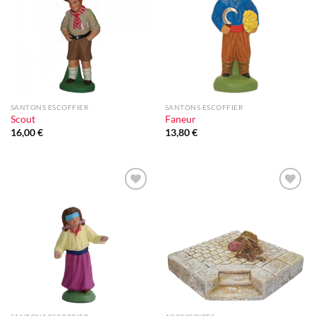
d'envie
d'envie
SANTONS ESCOFFIER
SANTONS ESCOFFIER
Scout
Faneur
16,00
€
13,80
€
Ajouter
Ajouter
à la liste
à la liste
d'envie
d'envie