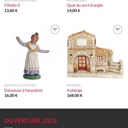
SANTONS ESCOFFIER
ACCESSOIRES
Fillette 5
Quai du port d’angle
13,80
€
14,00
€
Ajouter
Ajouter
à la liste
à la liste
d'envie
d'envie
SANTONS ESCOFFIER
MAISONS
Danseuse 2 farandole
Auberge
16,00
€
168,00
€
OUVERTURE 2026