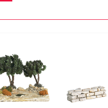
Ajouter
Ajou
à la liste
à la l
d'envie
d'en
+