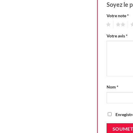
Soyez le p
Votre note
*
1
2
3
Votre avis
*
Nom
*
Enregistr