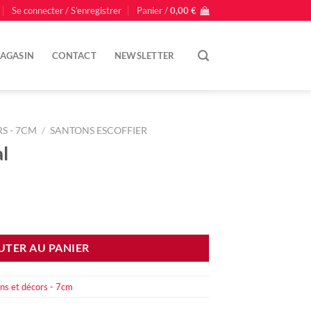
Se connecter / S’enregistrer
Panier /
0,00
€
AGASIN
CONTACT
NEWSLETTER
S - 7CM
/
SANTONS ESCOFFIER
l
UTER AU PANIER
ns et décors - 7cm