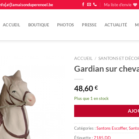
nfo[at]lamaisonduperenoel.be
Ma liste d'envie
ACCUEIL
BOUTIQUE
PHOTOS
PRESSE
ACTUALITÉ
M
ACCUEIL
/
SANTONS ET DÉCOR
Gardian sur cheva
Ajouter
à la
liste
48,60
€
d'envie
Plus que 1 en stock
AJO
Catégories :
Santons Escoffier
,
Santo
Étiquette :
7185 DD