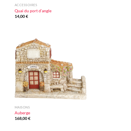
ACCESSOIRES
Quai du port d’angle
14,00
€
ter
Ajouter
iste
à la liste
vie
d'envie
+
MAISONS
Auberge
168,00
€