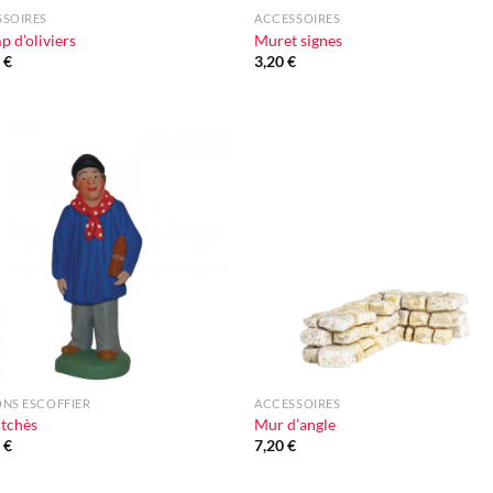
SSOIRES
ACCESSOIRES
 d’oliviers
Muret signes
0
€
3,20
€
Ajouter
Ajou
à la liste
à la l
d'envie
d'en
+
NS ESCOFFIER
ACCESSOIRES
tchès
Mur d’angle
0
€
7,20
€