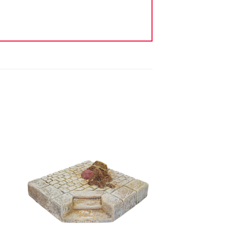
ter
Ajouter
iste
à la liste
vie
d'envie
+