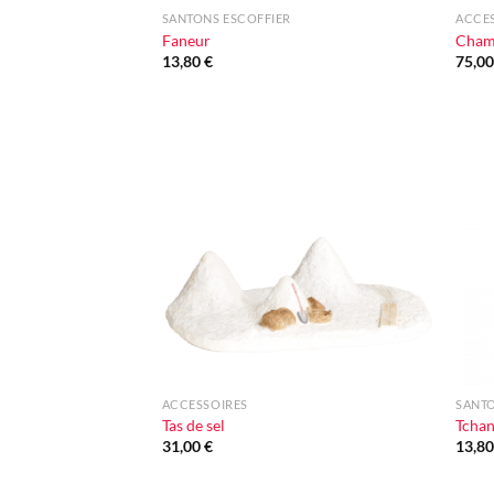
SANTONS ESCOFFIER
ACCE
Faneur
Champ
13,80
€
75,0
Ajouter
à la liste
d'envie
+
+
ACCESSOIRES
SANTO
Tas de sel
Tchan
31,00
€
13,8