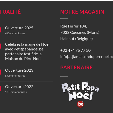
TUALITÉ
NOTRE MAGASIN
Rue Ferrer 104,
Ouverture 2025
7033 Cuesmes (Mons)
4
Commentaires
Hainaut (Belgique)
Célébrez la magie de Noël
avec Petitpapanoel.be,
+32 474 76 77 50
partenaire festif de la
info[at]lamaisonduperenoel.b
Maison du Père Noël
PARTENAIRE
Ouverture 2023
8
Commentaires
Ouverture 2022
10
Commentaires