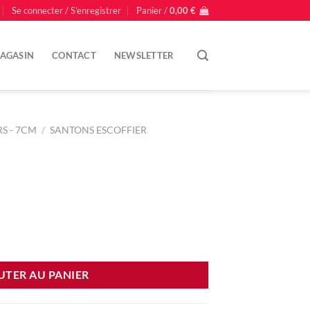
Se connecter / S’enregistrer
Panier /
0,00
€
AGASIN
CONTACT
NEWSLETTER
S - 7CM
/
SANTONS ESCOFFIER
UTER AU PANIER