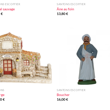
NS ESCOFFIER
SANTONS ESCOFFIER
l sauvage
Âne au foin
0
€
13,80
€
Ajouter
Ajou
à la liste
à la l
d'envie
d'en
+
ONS
SANTONS ESCOFFIER
rge
Boucher
00
€
16,00
€