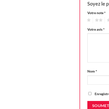
Soyez le p
Votre note
*
1
2
3
Votre avis
*
Nom
*
Enregistr