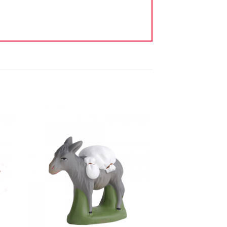
ter
Ajouter
iste
à la liste
vie
d'envie
+