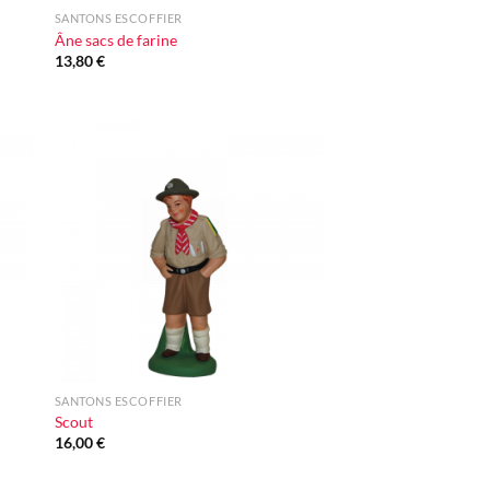
SANTONS ESCOFFIER
Âne sacs de farine
13,80
€
ter
Ajouter
iste
à la liste
vie
d'envie
+
SANTONS ESCOFFIER
Scout
16,00
€