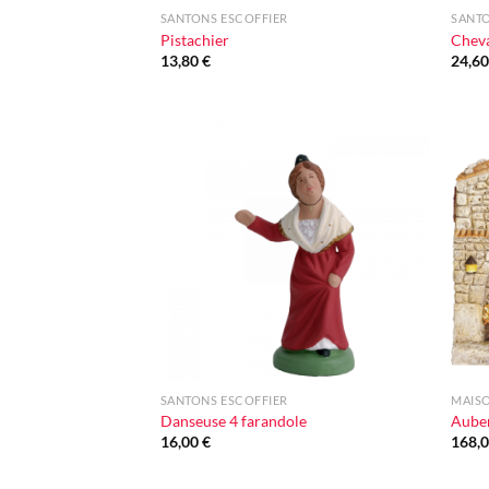
SANTONS ESCOFFIER
SANTO
Pistachier
Cheva
13,80
€
24,6
Ajouter
à la liste
d'envie
+
+
SANTONS ESCOFFIER
MAIS
Danseuse 4 farandole
Aube
16,00
€
168,