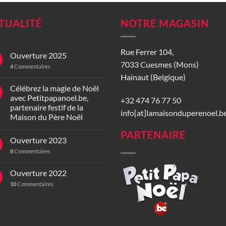
TUALITÉ
NOTRE MAGASIN
Rue Ferrer 104,
Ouverture 2025
7033 Cuesmes (Mons)
4
Commentaires
Hainaut (Belgique)
Célébrez la magie de Noël
avec Petitpapanoel.be,
+32 474 76 77 50
partenaire festif de la
info[at]lamaisonduperenoel.b
Maison du Père Noël
PARTENAIRE
Ouverture 2023
8
Commentaires
Ouverture 2022
10
Commentaires