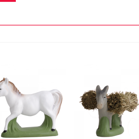
Ajouter
Ajou
à la liste
à la l
d'envie
d'en
+