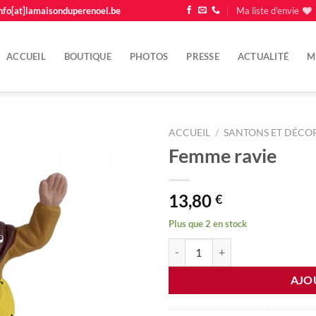
nfo[at]lamaisonduperenoel.be
Ma liste d'envie
ACCUEIL
BOUTIQUE
PHOTOS
PRESSE
ACTUALITÉ
M
ACCUEIL
/
SANTONS ET DÉCOR
Femme ravie
Ajouter
à la
liste
13,80
€
d'envie
Plus que 2 en stock
quantité de Femme ravie
AJO