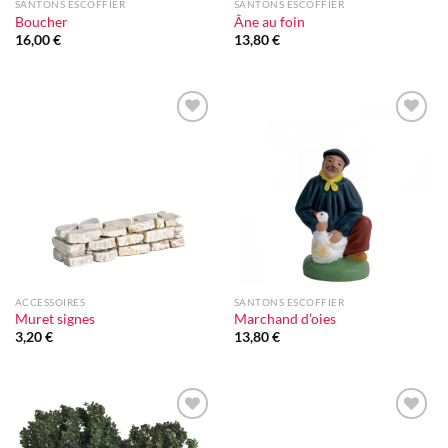
SANTONS ESCOFFIER
SANTONS ESCOFFIER
Boucher
Âne au foin
16,00
€
13,80
€
Ajouter
Ajouter
à la liste
à la liste
d'envie
d'envie
ACCESSOIRES
SANTONS ESCOFFIER
Muret signes
Marchand d’oies
3,20
€
13,80
€
Ajouter
Ajouter
à la liste
à la liste