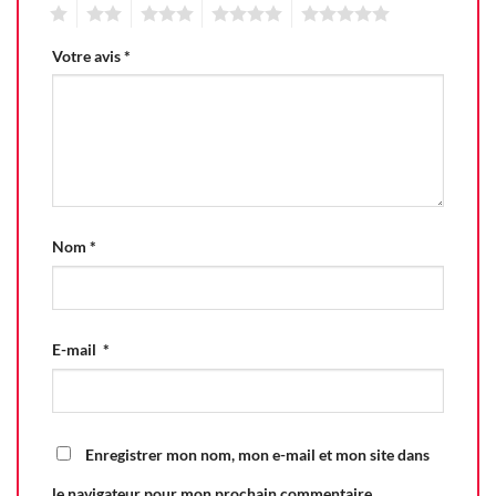
1
2
3
4
5
Votre avis
*
Nom
*
E-mail
*
Enregistrer mon nom, mon e-mail et mon site dans
le navigateur pour mon prochain commentaire.