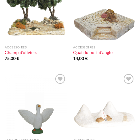
d'envie
d'envie
ACCESSOIRES
ACCESSOIRES
Champ d’oliviers
Quai du port d’angle
75,00
€
14,00
€
Ajouter
Ajouter
à la liste
à la liste
d'envie
d'envie