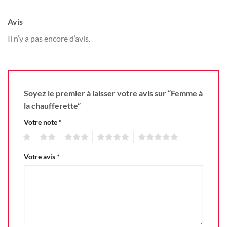
Avis
Il n’y a pas encore d’avis.
Soyez le premier à laisser votre avis sur “Femme à
la chaufferette”
Votre note
*
1
2
3
4
5
Votre avis
*