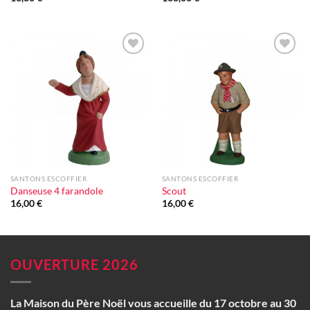
Ajouter
Ajouter
à la liste
à la liste
d'envie
d'envie
SANTONS ESCOFFIER
SANTONS ESCOFFIER
Danseuse 4 farandole
Scout
16,00
€
16,00
€
OUVERTURE 2026
La Maison du Père Noël vous accueille du 17 octobre au 30