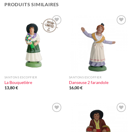
PRODUITS SIMILAIRES
Ajouter
Ajouter
à la liste
à la liste
d'envie
d'envie
SANTONS ESCOFFIER
SANTONS ESCOFFIER
La Bouquetière
Danseuse 2 farandole
13,80
€
16,00
€
Ajouter
Ajouter
à la liste
à la liste
d'envie
d'envie