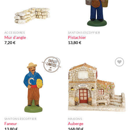
ACCESSOIRES
SANTONS ESCOFFIER
Mur d’angle
Pistachier
7,20
€
13,80
€
Ajouter
Ajouter
à la liste
à la liste
d'envie
d'envie
SANTONS ESCOFFIER
MAISONS
Faneur
Auberge
13,80
€
168,00
€